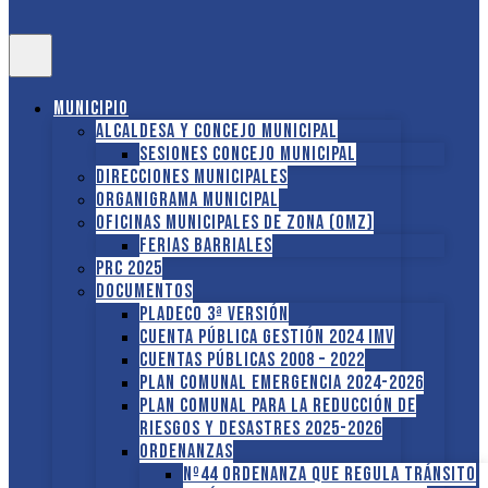
Municipio
Alcaldesa y Concejo Municipal
Sesiones Concejo Municipal
Direcciones municipales
Organigrama Municipal
Oficinas Municipales de Zona (OMZ)
Ferias Barriales
PRC 2025
Documentos
PLADECO 3ª VERSIÓN
CUENTA PÚBLICA GESTIÓN 2024 IMV
Cuentas Públicas 2008 – 2022
PLAN COMUNAL EMERGENCIA 2024-2026
PLAN COMUNAL PARA LA REDUCCIÓN DE
RIESGOS Y DESASTRES 2025-2026
ORDENANZAS
Nº44 Ordenanza que regula tránsito