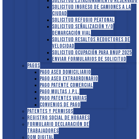
Solicitud Estacionamiento reservado
Solicitud Ingreso de camiones a la
ciudad
Solicitud Refugio peatonal
Solicitud Señalización y/o
demarcación vial
Solicitud Resaltos reductores de
velocidad
Solicitud Ocupación para BNUP 2025
ENVIAR FORMULARIOS DE SOLICITUD
Pagos
Pago Aseo domiciliario
Pago Aseo extraordinario
Pago Patente comercial
Pago multas J.P.L.
Pago Patentes varias
Convenios de pago
Patentes y Permisos
Registro social de hogares
FORMULARIO DECLARACIÓN DE
TRABAJADORES
DOM Digital