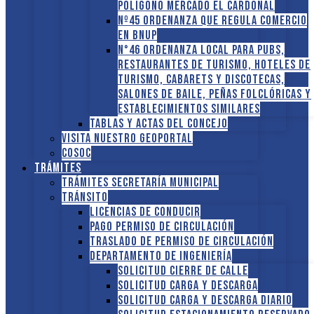
Polígono Mercado El Cardonal
Nº45 Ordenanza que regula comercio
en BNUP
N°46 Ordenanza local para pubs,
restaurantes de turismo, hoteles de
turismo, cabarets y discotecas,
salones de baile, peñas folclóricas y
establecimientos similares
Tablas y Actas del Concejo
Visita nuestro GEOPORTAL
COSOC
Trámites
Trámites Secretaría Municipal
Tránsito
Licencias de conducir
Pago Permiso de Circulación
Traslado de Permiso de circulación
Departamento de Ingeniería
Solicitud Cierre de calle
Solicitud Carga y descarga
Solicitud Carga y descarga diario