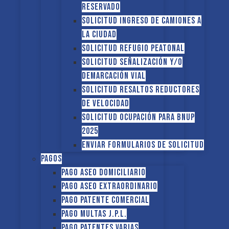
reservado
Solicitud Ingreso de camiones a
la ciudad
Solicitud Refugio peatonal
Solicitud Señalización y/o
demarcación vial
Solicitud Resaltos reductores
de velocidad
Solicitud Ocupación para BNUP
2025
ENVIAR FORMULARIOS DE SOLICITUD
Pagos
Pago Aseo domiciliario
Pago Aseo extraordinario
Pago Patente comercial
Pago multas J.P.L.
Pago Patentes varias