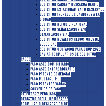
Solicitud Carga y descarga diario
Solicitud Estacionamiento reservado
Solicitud Ingreso de camiones a la
ciudad
Solicitud Refugio peatonal
Solicitud Señalización y/o
demarcación vial
Solicitud Resaltos reductores de
velocidad
Solicitud Ocupación para BNUP 2025
ENVIAR FORMULARIOS DE SOLICITUD
Pagos
Pago Aseo domiciliario
Pago Aseo extraordinario
Pago Patente comercial
Pago multas J.P.L.
Pago Patentes varias
Convenios de pago
Patentes y Permisos
Registro social de hogares
FORMULARIO DECLARACIÓN DE