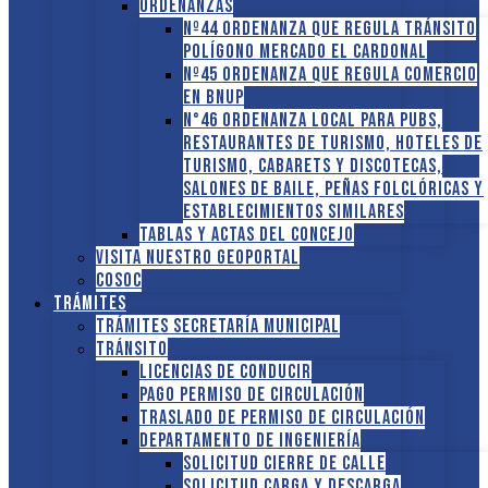
ORDENANZAS
Nº44 Ordenanza que regula tránsito
Polígono Mercado El Cardonal
Nº45 Ordenanza que regula comercio
en BNUP
N°46 Ordenanza local para pubs,
restaurantes de turismo, hoteles de
turismo, cabarets y discotecas,
salones de baile, peñas folclóricas y
establecimientos similares
Tablas y Actas del Concejo
Visita nuestro GEOPORTAL
COSOC
Trámites
Trámites Secretaría Municipal
Tránsito
Licencias de conducir
Pago Permiso de Circulación
Traslado de Permiso de circulación
Departamento de Ingeniería
Solicitud Cierre de calle
Solicitud Carga y descarga