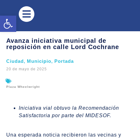
Abrir barra de herramientas
Avanza iniciativa municipal de
reposición en calle Lord Cochrane
Ciudad
,
Municipio
,
Portada
20 de mayo de 2025
Plaza Wheelwright
Iniciativa vial obtuvo la Recomendación
Satisfactoria por parte del MIDESOF.
Una esperada noticia recibieron las vecinas y