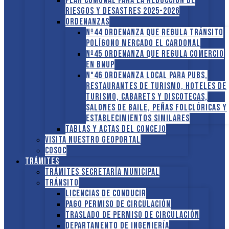
PLAN COMUNAL PARA LA REDUCCIÓN DE
RIESGOS Y DESASTRES 2025-2026
ORDENANZAS
Nº44 Ordenanza que regula tránsito
Polígono Mercado El Cardonal
Nº45 Ordenanza que regula comercio
en BNUP
N°46 Ordenanza local para pubs,
restaurantes de turismo, hoteles de
turismo, cabarets y discotecas,
salones de baile, peñas folclóricas y
establecimientos similares
Tablas y Actas del Concejo
Visita nuestro GEOPORTAL
COSOC
Trámites
Trámites Secretaría Municipal
Tránsito
Licencias de conducir
Pago Permiso de Circulación
Traslado de Permiso de circulación
Departamento de Ingeniería