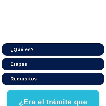
ubicación de
patente
municipal
¿Qué es?
Etapas
Requisitos
¿Era el trámite que