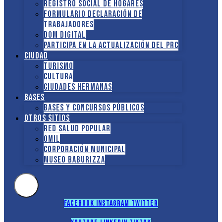
Registro social de hogares
FORMULARIO DECLARACIÓN DE
TRABAJADORES
DOM Digital
Participa en la actualización del PRC
Ciudad
Turismo
Cultura
Ciudades hermanas
Bases
Bases y Concursos Públicos
Otros sitios
Red Salud Popular
OMIL
Corporación Municipal
Museo Baburizza
Facebook
Instagram
Twitter