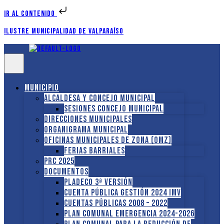
Ir al contenido
Ilustre Municipalidad de Valparaíso
Municipio
Alcaldesa y Concejo Municipal
Sesiones Concejo Municipal
Direcciones municipales
Organigrama Municipal
Oficinas Municipales de Zona (OMZ)
Ferias Barriales
PRC 2025
Documentos
PLADECO 3ª VERSIÓN
CUENTA PÚBLICA GESTIÓN 2024 IMV
Cuentas Públicas 2008 – 2022
PLAN COMUNAL EMERGENCIA 2024-2026