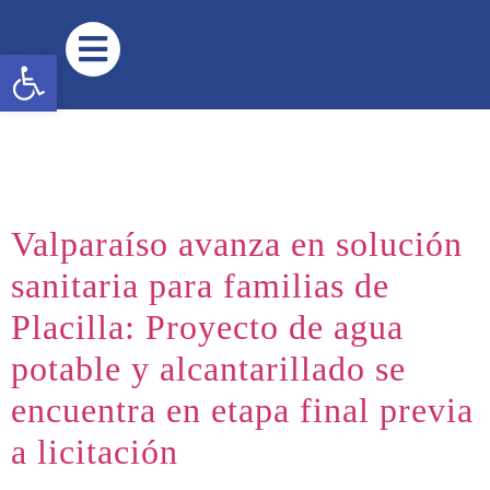
contenido
Peñuelas
Abrir barra de herramientas
Valparaíso avanza en solución
sanitaria para familias de
Placilla: Proyecto de agua
potable y alcantarillado se
encuentra en etapa final previa
a licitación