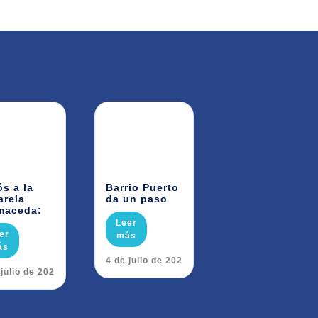
ós a la
Barrio Puerto
arela
da un paso
maceda:
Leer
er
más
ás
24 de julio de 2026
 julio de 2026