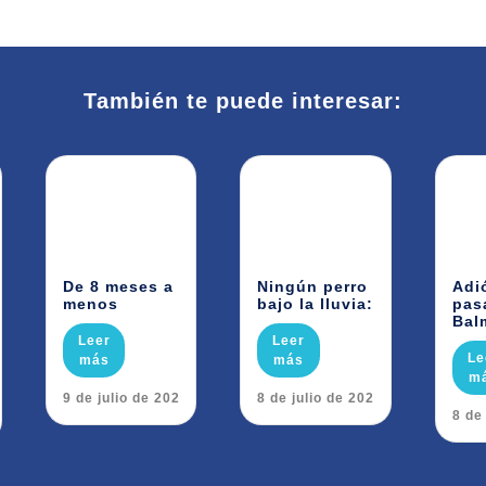
También te puede interesar:
De 8 meses a
Ningún perro
Adi
menos
bajo la lluvia:
pas
Bal
Leer
Leer
Le
más
más
m
29 de julio de 2026
28 de julio de 2026
28 de