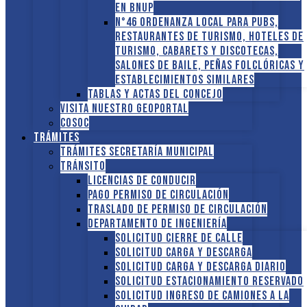
en BNUP
N°46 Ordenanza local para pubs,
restaurantes de turismo, hoteles de
turismo, cabarets y discotecas,
salones de baile, peñas folclóricas y
establecimientos similares
Tablas y Actas del Concejo
Visita nuestro GEOPORTAL
COSOC
Trámites
Trámites Secretaría Municipal
Tránsito
Licencias de conducir
Pago Permiso de Circulación
Traslado de Permiso de circulación
Departamento de Ingeniería
Solicitud Cierre de calle
Solicitud Carga y descarga
Solicitud Carga y descarga diario
Solicitud Estacionamiento reservado
Solicitud Ingreso de camiones a la