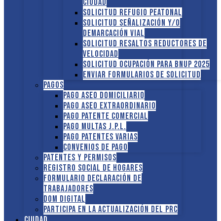
ciudad
Solicitud Refugio peatonal
Solicitud Señalización y/o
demarcación vial
Solicitud Resaltos reductores de
velocidad
Solicitud Ocupación para BNUP 2025
ENVIAR FORMULARIOS DE SOLICITUD
Pagos
Pago Aseo domiciliario
Pago Aseo extraordinario
Pago Patente comercial
Pago multas J.P.L.
Pago Patentes varias
Convenios de pago
Patentes y Permisos
Registro social de hogares
FORMULARIO DECLARACIÓN DE
TRABAJADORES
DOM Digital
Participa en la actualización del PRC
Ciudad