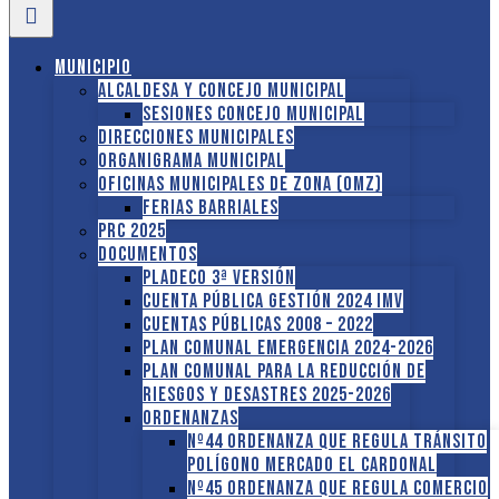
Municipio
Alcaldesa y Concejo Municipal
Sesiones Concejo Municipal
Direcciones municipales
Organigrama Municipal
Oficinas Municipales de Zona (OMZ)
Ferias Barriales
PRC 2025
Documentos
PLADECO 3ª VERSIÓN
CUENTA PÚBLICA GESTIÓN 2024 IMV
Cuentas Públicas 2008 – 2022
PLAN COMUNAL EMERGENCIA 2024-2026
PLAN COMUNAL PARA LA REDUCCIÓN DE
RIESGOS Y DESASTRES 2025-2026
ORDENANZAS
Nº44 Ordenanza que regula tránsito
Polígono Mercado El Cardonal
Nº45 Ordenanza que regula comercio