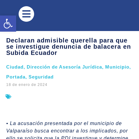
Abrir barra de herramientas
Declaran admisible querella para que
se investigue denuncia de balacera en
Subida Ecuador
Ciudad
,
Dirección de Asesoría Jurídica
,
Municipio
,
Portada
,
Seguridad
18 de enero de 2024
• La acusación presentada por el municipio de
Valparaíso busca encontrar a los implicados, por
ello se solicita que la PDI investigue y determine