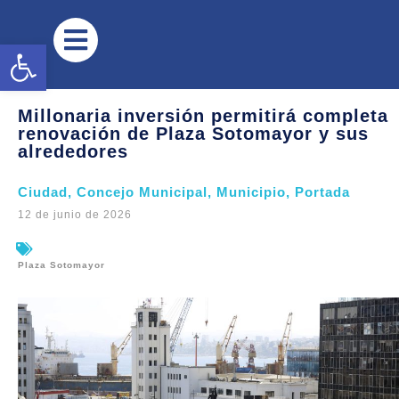
Abrir barra de herramientas
Millonaria inversión permitirá completa
renovación de Plaza Sotomayor y sus
alrededores
Ciudad
,
Concejo Municipal
,
Municipio
,
Portada
12 de junio de 2026
Plaza Sotomayor