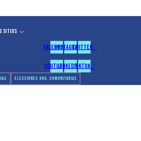
 sitios
Facebook
Instagram
Twitter
Youtube
Linkedin
Tiktok
AIL
ELECCIONES ORG. COMUNITARIAS