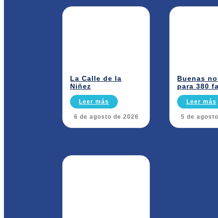
La Calle de la
Buenas no
Niñez
para 380 f
Leer más
Leer más
6 de agosto de 2026
5 de agost