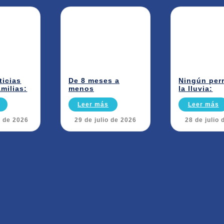
ticias
De 8 meses a
Ningún per
amilias:
menos
la lluvia:
Leer más
Leer más
o de 2026
29 de julio de 2026
28 de julio 