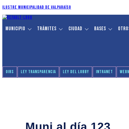
Ilustre Municipalidad de Valparaíso
Municipio
Trámites
Ciudad
Bases
Otros
OIRS
LEY TRANSPARENCIA
LEY DEL LOBBY
INTRANET
WEBM
Muni al día 123