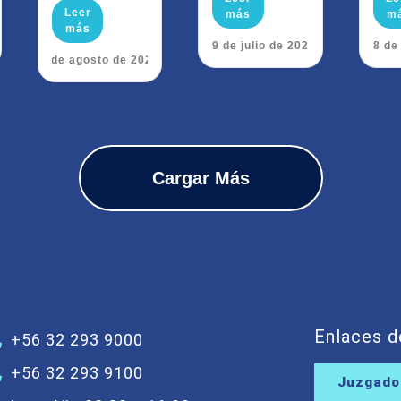
Leer
más
m
más
29 de julio de 2026
28 de
5 de agosto de 2026
Cargar Más
Enlaces d
+56 32 293 9000
+56 32 293 9100
Juzgados