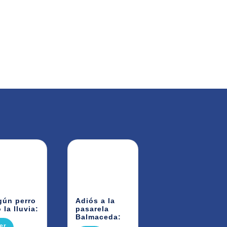
gún perro
Adiós a la
 la lluvia:
pasarela
Balmaceda:
er