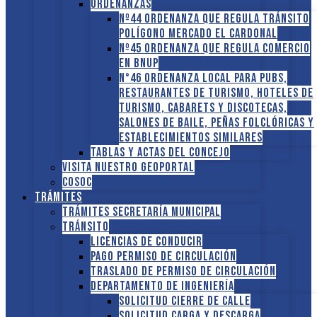
ORDENANZAS
Nº44 Ordenanza que regula tránsito
Polígono Mercado El Cardonal
Nº45 Ordenanza que regula comercio
en BNUP
N°46 Ordenanza local para pubs,
restaurantes de turismo, hoteles de
turismo, cabarets y discotecas,
salones de baile, peñas folclóricas y
establecimientos similares
Tablas y Actas del Concejo
Visita nuestro GEOPORTAL
COSOC
Trámites
Trámites Secretaría Municipal
Tránsito
Licencias de conducir
Pago Permiso de Circulación
Traslado de Permiso de circulación
Departamento de Ingeniería
Solicitud Cierre de calle
Solicitud Carga y descarga