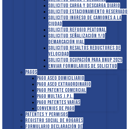
Solicitud Carga y descarga diario
Solicitud Estacionamiento reservado
Solicitud Ingreso de camiones a la
ciudad
Solicitud Refugio peatonal
Solicitud Señalización y/o
demarcación vial
Solicitud Resaltos reductores de
velocidad
Solicitud Ocupación para BNUP 2025
ENVIAR FORMULARIOS DE SOLICITUD
Pagos
Pago Aseo domiciliario
Pago Aseo extraordinario
Pago Patente comercial
Pago multas J.P.L.
Pago Patentes varias
Convenios de pago
Patentes y Permisos
Registro social de hogares
FORMULARIO DECLARACIÓN DE