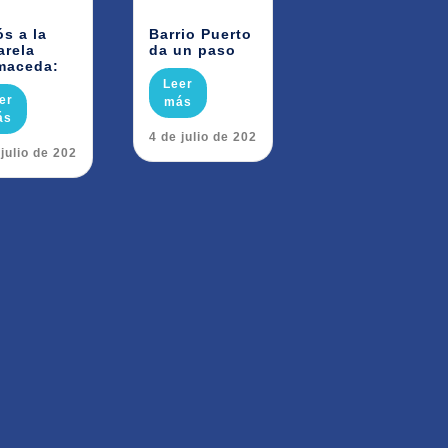
ós a la
Barrio Puerto
arela
da un paso
maceda:
Leer
er
más
ás
24 de julio de 2026
 julio de 2026