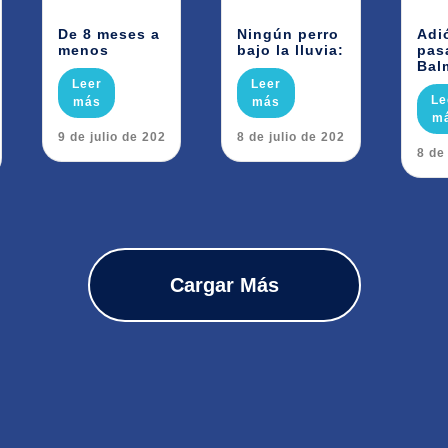
De 8 meses a
Ningún perro
Adi
menos
bajo la lluvia:
pas
Bal
Leer
Leer
Le
más
más
m
29 de julio de 2026
28 de julio de 2026
28 de
Cargar Más