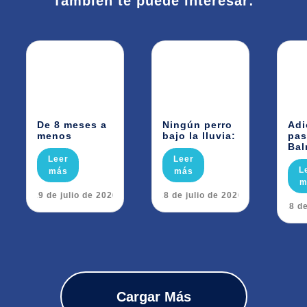
También te puede interesar:
De 8 meses a
Ningún perro
Adi
menos
bajo la lluvia:
pas
Bal
Leer
Leer
L
más
más
m
29 de julio de 2026
28 de julio de 2026
28 de
Cargar Más