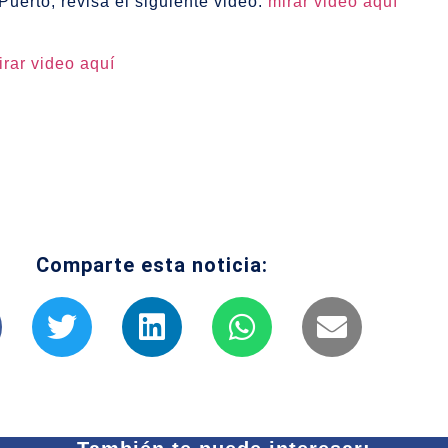
Puerto, revisa el siguiente video:
mirar video aquí
irar video aquí
Comparte esta noticia: