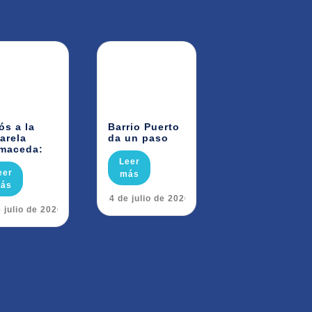
ós a la
Barrio Puerto
arela
da un paso
maceda:
Leer
eer
más
ás
24 de julio de 2026
 julio de 2026