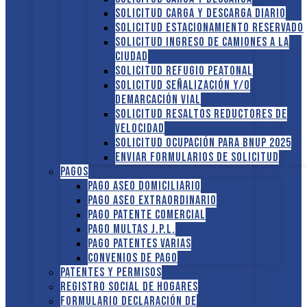
Solicitud Carga y descarga diario
Solicitud Estacionamiento reservado
Solicitud Ingreso de camiones a la
ciudad
Solicitud Refugio peatonal
Solicitud Señalización y/o
demarcación vial
Solicitud Resaltos reductores de
velocidad
Solicitud Ocupación para BNUP 2025
ENVIAR FORMULARIOS DE SOLICITUD
Pagos
Pago Aseo domiciliario
Pago Aseo extraordinario
Pago Patente comercial
Pago multas J.P.L.
Pago Patentes varias
Convenios de pago
Patentes y Permisos
Registro social de hogares
FORMULARIO DECLARACIÓN DE