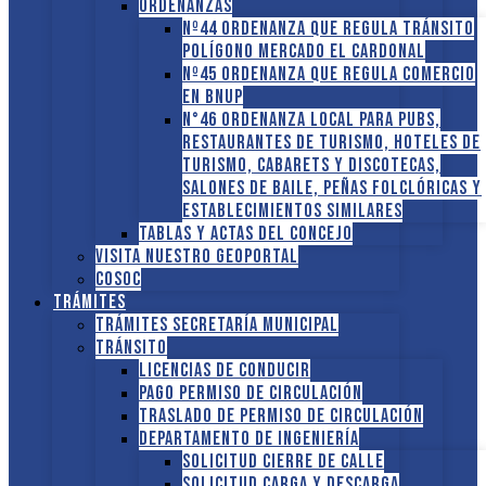
ORDENANZAS
Nº44 Ordenanza que regula tránsito
Polígono Mercado El Cardonal
Nº45 Ordenanza que regula comercio
en BNUP
N°46 Ordenanza local para pubs,
restaurantes de turismo, hoteles de
turismo, cabarets y discotecas,
salones de baile, peñas folclóricas y
establecimientos similares
Tablas y Actas del Concejo
Visita nuestro GEOPORTAL
COSOC
Trámites
Trámites Secretaría Municipal
Tránsito
Licencias de conducir
Pago Permiso de Circulación
Traslado de Permiso de circulación
Departamento de Ingeniería
Solicitud Cierre de calle
Solicitud Carga y descarga