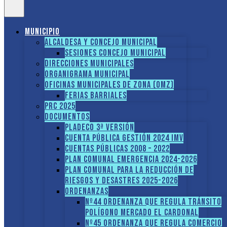
Municipio
Alcaldesa y Concejo Municipal
Sesiones Concejo Municipal
Direcciones municipales
Organigrama Municipal
Oficinas Municipales de Zona (OMZ)
Ferias Barriales
PRC 2025
Documentos
PLADECO 3ª VERSIÓN
CUENTA PÚBLICA GESTIÓN 2024 IMV
Cuentas Públicas 2008 – 2022
PLAN COMUNAL EMERGENCIA 2024-2026
PLAN COMUNAL PARA LA REDUCCIÓN DE
RIESGOS Y DESASTRES 2025-2026
ORDENANZAS
Nº44 Ordenanza que regula tránsito
Polígono Mercado El Cardonal
Nº45 Ordenanza que regula comercio