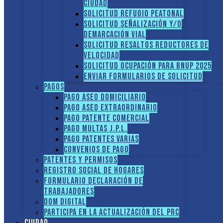
ciudad
Solicitud Refugio peatonal
Solicitud Señalización y/o
demarcación vial
Solicitud Resaltos reductores de
velocidad
Solicitud Ocupación para BNUP 2025
ENVIAR FORMULARIOS DE SOLICITUD
Pagos
Pago Aseo domiciliario
Pago Aseo extraordinario
Pago Patente comercial
Pago multas J.P.L.
Pago Patentes varias
Convenios de pago
Patentes y Permisos
Registro social de hogares
FORMULARIO DECLARACIÓN DE
TRABAJADORES
DOM Digital
Participa en la actualización del PRC
Ciudad