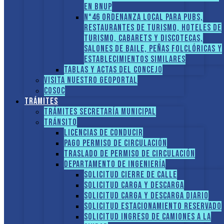
en BNUP
N°46 Ordenanza local para pubs,
restaurantes de turismo, hoteles de
turismo, cabarets y discotecas,
salones de baile, peñas folclóricas y
establecimientos similares
Tablas y Actas del Concejo
Visita nuestro GEOPORTAL
COSOC
Trámites
Trámites Secretaría Municipal
Tránsito
Licencias de conducir
Pago Permiso de Circulación
Traslado de Permiso de circulación
Departamento de Ingeniería
Solicitud Cierre de calle
Solicitud Carga y descarga
Solicitud Carga y descarga diario
Solicitud Estacionamiento reservado
Solicitud Ingreso de camiones a la