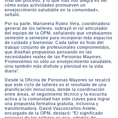
final del proceso, y lo que más nos alegra es ver
cómo estas actividades promueven un
envejecimiento saludable en la comunidad»,
señaló.
Por su parte, Marianela Rubio Vera, coordinadora
general de los talleres, subrayó el rol articulador
del equipo de la OPM, señalando que «trabajamos
semestre a semestre para incorporar más espacios
de cuidado y bienestar. Cada taller es fruto del
trabajo conjunto de profesionales comprometidos,
que diseñan propuestas pensando en las
necesidades reales de las Personas Mayores.
Promovemos no sólo un envejecimiento saludable,
sino también más disfrute y plenitud en la vida
diaria”.
Desde la Oficina de Personas Mayores se recalcó
que este ciclo de talleres es el resultado de una
planificación minuciosa, donde la coordinación
entre áreas, el seguimiento técnico y la escucha
activa a la comunidad han sido claves para lograr
una propuesta formativa gratuita, inclusiva y
transformadora. David Vasconcellos Astete,
encargado de la OPM, destacó: “El significado
principal de los talleres es que, además de