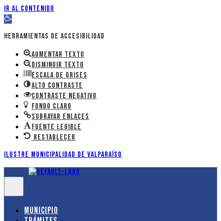
Ir al contenido
Abrir barra de herramientas
Herramientas de accesibilidad
Aumentar texto
Disminuir texto
Escala de grises
Alto contraste
Contraste negativo
Fondo claro
Subrayar enlaces
Fuente legible
Restablecer
Ilustre Municipalidad de Valparaíso
Municipio
Trámites