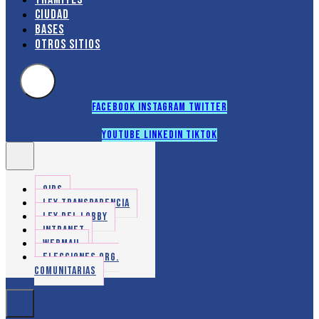
Ciudad
Bases
Otros sitios
Facebook
Instagram
Twitter
Youtube
Linkedin
Tiktok
OIRS
LEY TRANSPARENCIA
LEY DEL LOBBY
INTRANET
WEBMAIL
ELECCIONES ORG.
COMUNITARIAS