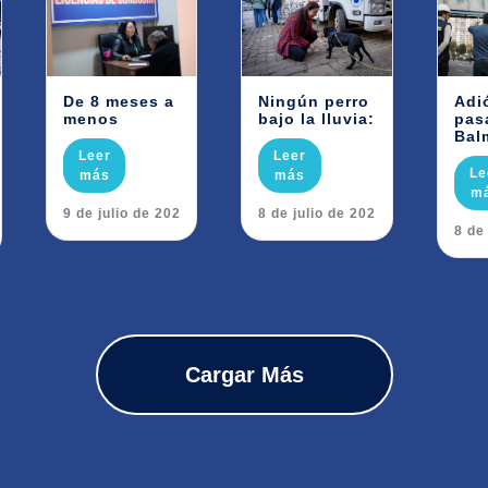
De 8 meses a
Ningún perro
Adi
menos
bajo la lluvia:
pas
Bal
Leer
Leer
Le
más
más
m
29 de julio de 2026
28 de julio de 2026
28 de
Cargar Más