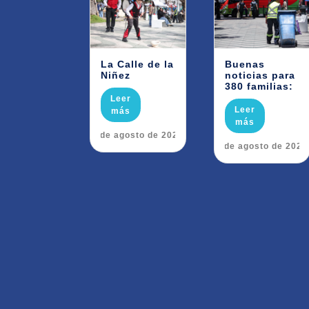
La Calle de la
Buenas
Niñez
noticias para
380 familias:
Leer
Leer
más
más
6 de agosto de 2026
5 de agosto de 2026