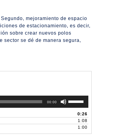
r. Segundo, mejoramiento de espacio
ciones de estacionamiento, es decir,
ción sobre crear nuevos polos
e sector se dé de manera segura,
Utiliza
00:00
las
teclas
0:26
de
1:08
flecha
1:00
arriba/abajo