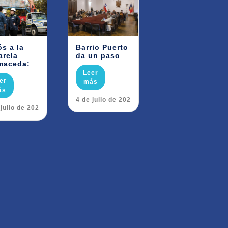
ós a la
Barrio Puerto
arela
da un paso
maceda:
Leer
er
más
ás
24 de julio de 2026
 julio de 2026