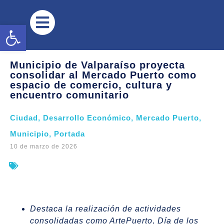
Abrir barra de herramientas
Municipio de Valparaíso proyecta
consolidar al Mercado Puerto como
espacio de comercio, cultura y
encuentro comunitario
Ciudad
,
Desarrollo Económico
,
Mercado Puerto
,
Municipio
,
Portada
10 de marzo de 2026
Destaca la realización de actividades
consolidadas como ArtePuerto, Día de los