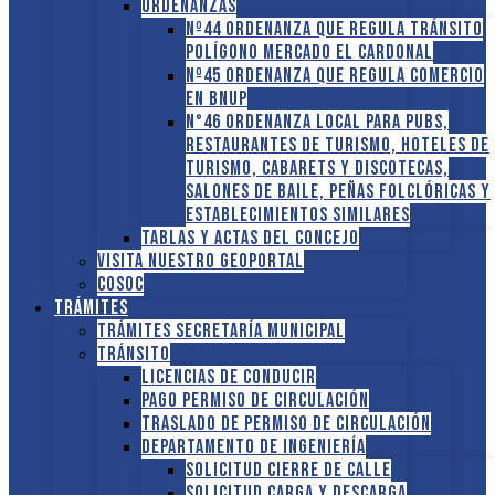
ORDENANZAS
Nº44 Ordenanza que regula tránsito
Polígono Mercado El Cardonal
Nº45 Ordenanza que regula comercio
en BNUP
N°46 Ordenanza local para pubs,
restaurantes de turismo, hoteles de
turismo, cabarets y discotecas,
salones de baile, peñas folclóricas y
establecimientos similares
Tablas y Actas del Concejo
Visita nuestro GEOPORTAL
COSOC
Trámites
Trámites Secretaría Municipal
Tránsito
Licencias de conducir
Pago Permiso de Circulación
Traslado de Permiso de circulación
Departamento de Ingeniería
Solicitud Cierre de calle
Solicitud Carga y descarga