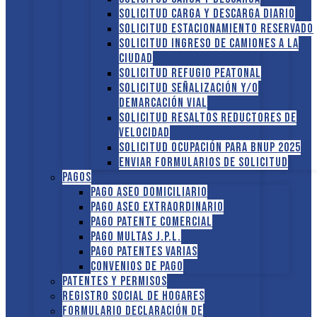
Solicitud Carga y descarga diario
Solicitud Estacionamiento reservado
Solicitud Ingreso de camiones a la
ciudad
Solicitud Refugio peatonal
Solicitud Señalización y/o
demarcación vial
Solicitud Resaltos reductores de
velocidad
Solicitud Ocupación para BNUP 2025
ENVIAR FORMULARIOS DE SOLICITUD
Pagos
Pago Aseo domiciliario
Pago Aseo extraordinario
Pago Patente comercial
Pago multas J.P.L.
Pago Patentes varias
Convenios de pago
Patentes y Permisos
Registro social de hogares
FORMULARIO DECLARACIÓN DE