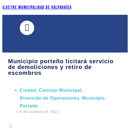
Ilustre Municipalidad de Valparaíso
Municipio porteño licitará servicio
de demoliciones y retiro de
escombros
Ciudad
,
Concejo Municipal
,
Dirección de Operaciones
,
Municipio
,
Portada
6 de octubre de 2023