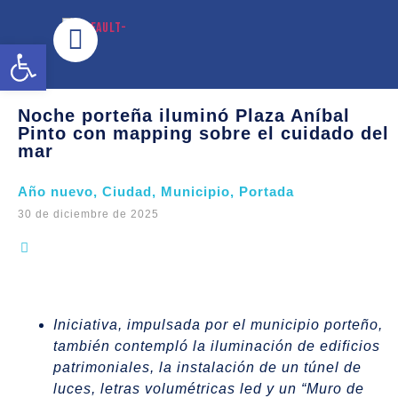
Abrir barra de herramientas
Noche porteña iluminó Plaza Aníbal
Pinto con mapping sobre el cuidado del
mar
Año nuevo
,
Ciudad
,
Municipio
,
Portada
30 de diciembre de 2025
Iniciativa, impulsada por el municipio porteño,
también contempló la iluminación de edificios
patrimoniales, la instalación de un túnel de
luces, letras volumétricas led y un “Muro de