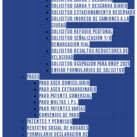
Solicitud Carga y descarga diario
Solicitud Estacionamiento reservado
Solicitud Ingreso de camiones a la
ciudad
Solicitud Refugio peatonal
Solicitud Señalización y/o
demarcación vial
Solicitud Resaltos reductores de
velocidad
Solicitud Ocupación para BNUP 2025
ENVIAR FORMULARIOS DE SOLICITUD
Pagos
Pago Aseo domiciliario
Pago Aseo extraordinario
Pago Patente comercial
Pago multas J.P.L.
Pago Patentes varias
Convenios de pago
Patentes y Permisos
Registro social de hogares
FORMULARIO DECLARACIÓN DE