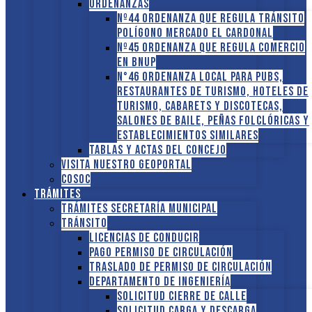
ORDENANZAS
Nº44 Ordenanza que regula tránsito
Polígono Mercado El Cardonal
Nº45 Ordenanza que regula comercio
en BNUP
N°46 Ordenanza local para pubs,
restaurantes de turismo, hoteles de
turismo, cabarets y discotecas,
salones de baile, peñas folclóricas y
establecimientos similares
Tablas y Actas del Concejo
Visita nuestro GEOPORTAL
COSOC
Trámites
Trámites Secretaría Municipal
Tránsito
Licencias de conducir
Pago Permiso de Circulación
Traslado de Permiso de circulación
Departamento de Ingeniería
Solicitud Cierre de calle
Solicitud Carga y descarga