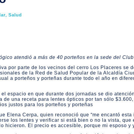
lar
,
Salud
lógico atendió a más de 40 porteños en la sede del Club
iva por parte de los vecinos del cerro Los Placeres se 
fesionales de la Red de Salud Popular de la Alcaldía Ci
sual a porteños y porteñas durante todo el año en difere
 el espacio en que durante dos jornadas se dio atenció
a de una receta para lentes ópticos por tan sólo $3.600,
cios justos para los porteños y porteñas
fue Elena Cerpa, quien reconoció que “me encantó esta i
se los lentes y verificar si está bien o no la vista, que 
 hicieron. El precio es accesible, porque mi esposo y y