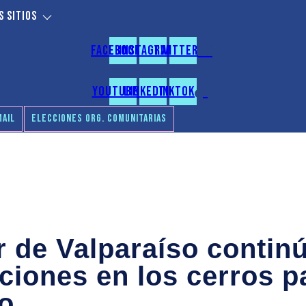
 sitios
Facebook
Instagram
Twitter
Youtube
Linkedin
Tiktok
AIL
ELECCIONES ORG. COMUNITARIAS
 de Valparaíso contin
nciones en los cerros p
to