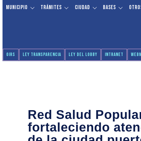
Municipio
Trámites
Ciudad
Bases
Otros
OIRS
LEY TRANSPARENCIA
LEY DEL LOBBY
INTRANET
WEBM
Red Salud Popular
fortaleciendo ate
de la ciudad puer