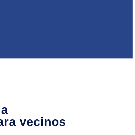
úa
ara vecinos