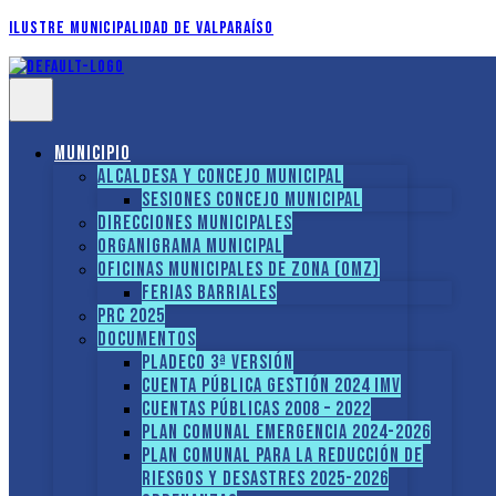
Ilustre Municipalidad de Valparaíso
Municipio
Alcaldesa y Concejo Municipal
Sesiones Concejo Municipal
Direcciones municipales
Organigrama Municipal
Oficinas Municipales de Zona (OMZ)
Ferias Barriales
PRC 2025
Documentos
PLADECO 3ª VERSIÓN
CUENTA PÚBLICA GESTIÓN 2024 IMV
Cuentas Públicas 2008 – 2022
PLAN COMUNAL EMERGENCIA 2024-2026
PLAN COMUNAL PARA LA REDUCCIÓN DE
RIESGOS Y DESASTRES 2025-2026