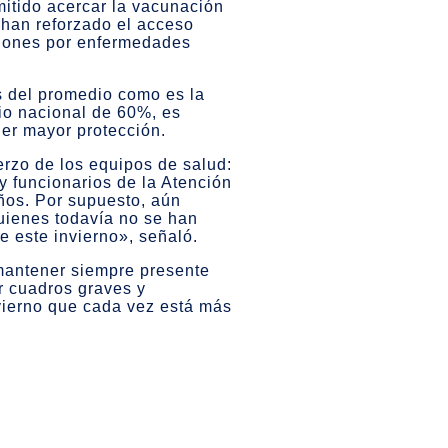
rmitido acercar la vacunación
 han reforzado el acceso
ciones por enfermedades
s del promedio como es la
io nacional de 60%, es
er mayor protección.
erzo de los equipos de salud:
y funcionarios de la Atención
eños. Por supuesto, aún
uienes todavía no se han
 este invierno», señaló.
 mantener siempre presente
ir cuadros graves y
nvierno que cada vez está más