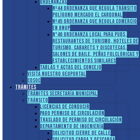
ORDENANZAS
Nº44 Ordenanza que regula tránsito
Polígono Mercado El Cardonal
Nº45 Ordenanza que regula comercio
en BNUP
N°46 Ordenanza local para pubs,
restaurantes de turismo, hoteles de
turismo, cabarets y discotecas,
salones de baile, peñas folclóricas y
establecimientos similares
Tablas y Actas del Concejo
Visita nuestro GEOPORTAL
COSOC
Trámites
Trámites Secretaría Municipal
Tránsito
Licencias de conducir
Pago Permiso de Circulación
Traslado de Permiso de circulación
Departamento de Ingeniería
Solicitud Cierre de calle
Solicitud Carga y descarga