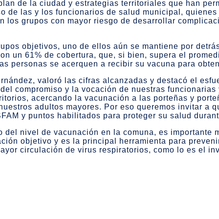
plan de la ciudad y estrategias territoriales que han pe
o de las y los funcionarios de salud municipal, quienes
en los grupos con mayor riesgo de desarrollar complica
rupos objetivos, uno de ellos aún se mantiene por detrá
on un 61% de cobertura, que, si bien, supera el promed
as personas se acerquen a recibir su vacuna para obten
rnández, valoró las cifras alcanzadas y destacó el esfu
del compromiso y la vocación de nuestras funcionarias 
rritorios, acercando la vacunación a las porteñas y port
nuestros adultos mayores. Por eso queremos invitar a q
AM y puntos habilitados para proteger su salud durante
cto del nivel de vacunación en la comuna, es importante
ación objetivo y es la principal herramienta para preven
yor circulación de virus respiratorios, como lo es el i