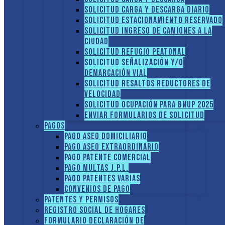
Solicitud Carga y descarga diario
Solicitud Estacionamiento reservado
Solicitud Ingreso de camiones a la
ciudad
Solicitud Refugio peatonal
Solicitud Señalización y/o
demarcación vial
Solicitud Resaltos reductores de
velocidad
Solicitud Ocupación para BNUP 2025
ENVIAR FORMULARIOS DE SOLICITUD
Pagos
Pago Aseo domiciliario
Pago Aseo extraordinario
Pago Patente comercial
Pago multas J.P.L.
Pago Patentes varias
Convenios de pago
Patentes y Permisos
Registro social de hogares
FORMULARIO DECLARACIÓN DE