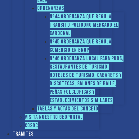
ORDENANZAS
Nº44 Ordenanza que regula
tránsito Polígono Mercado El
Cardonal
Nº45 Ordenanza que regula
comercio en BNUP
N°46 Ordenanza local para pubs,
restaurantes de turismo,
hoteles de turismo, cabarets y
discotecas, salones de baile,
peñas folclóricas y
establecimientos similares
Tablas y Actas del Concejo
Visita nuestro GEOPORTAL
COSOC
Trámites