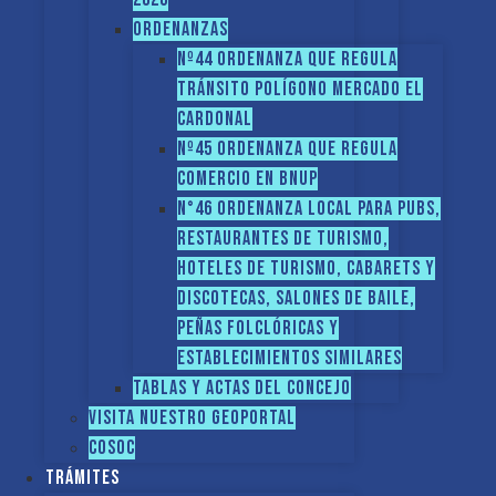
ORDENANZAS
Nº44 Ordenanza que regula
tránsito Polígono Mercado El
Cardonal
Nº45 Ordenanza que regula
comercio en BNUP
N°46 Ordenanza local para pubs,
restaurantes de turismo,
hoteles de turismo, cabarets y
discotecas, salones de baile,
peñas folclóricas y
establecimientos similares
Tablas y Actas del Concejo
Visita nuestro GEOPORTAL
COSOC
Trámites