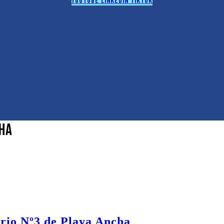
Youtube
Linkedin
Tiktok
cha
erio Nº3 de Playa Ancha