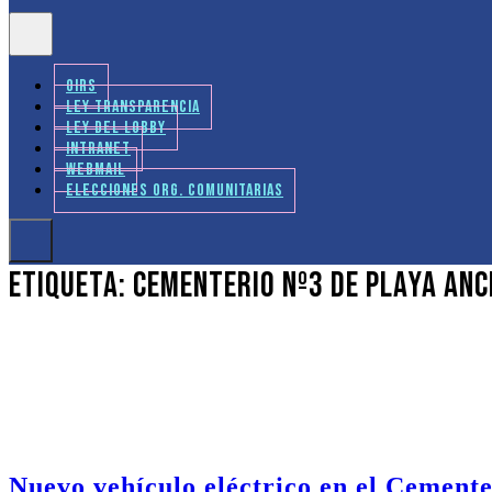
OIRS
LEY TRANSPARENCIA
LEY DEL LOBBY
INTRANET
WEBMAIL
ELECCIONES ORG. COMUNITARIAS
Etiqueta:
Cementerio Nº3 de Playa An
Nuevo vehículo eléctrico en el Cement