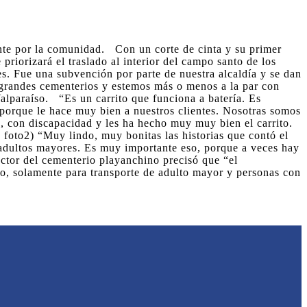
ente por la comunidad. Con un corte de cinta y su primer
riorizará el traslado al interior del campo santo de los
s. Fue una subvención por parte de nuestra alcaldía y se dan
 grandes cementerios y estemos más o menos a la par con
Valparaíso. “Es un carrito que funciona a batería. Es
orque le hace muy bien a nuestros clientes. Nosotras somos
, con discapacidad y les ha hecho muy muy bien el carrito.
foto2) “Muy lindo, muy bonitas las historias que contó el
s adultos mayores. Es muy importante eso, porque a veces hay
ector del cementerio playanchino precisó que “el
do, solamente para transporte de adulto mayor y personas con