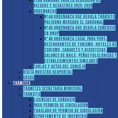
PLAN COMUNAL PARA LA REDUCCIÓN DE
RIESGOS Y DESASTRES 2025-2026
ORDENANZAS
Nº44 Ordenanza que regula tránsito
Polígono Mercado El Cardonal
Nº45 Ordenanza que regula comercio
en BNUP
N°46 Ordenanza local para pubs,
restaurantes de turismo, hoteles de
turismo, cabarets y discotecas,
salones de baile, peñas folclóricas y
establecimientos similares
Tablas y Actas del Concejo
Visita nuestro GEOPORTAL
COSOC
Trámites
Trámites Secretaría Municipal
Tránsito
Licencias de conducir
Pago Permiso de Circulación
Traslado de Permiso de circulación
Departamento de Ingeniería