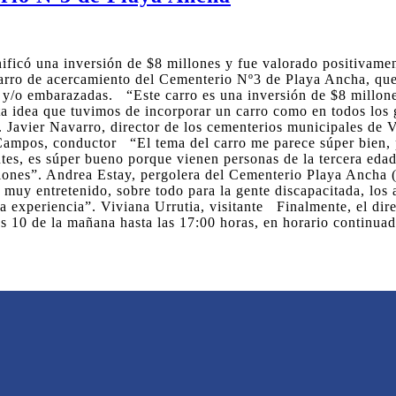
gnificó una inversión de $8 millones y fue valorado positivam
arro de acercamiento del Cementerio Nº3 de Playa Ancha, que p
 y/o embarazadas. “Este carro es una inversión de $8 millone
ta idea que tuvimos de incorporar un carro como en todos los
. Javier Navarro, director de los cementerios municipales de 
ampos, conductor “El tema del carro me parece súper bien, p
tes, es súper bueno porque vienen personas de la tercera edad
iones”. Andrea Estay, pergolera del Cementerio Playa Ancha ( 
, muy entretenido, sobre todo para la gente discapacitada, lo
la experiencia”. Viviana Urrutia, visitante Finalmente, el dir
as 10 de la mañana hasta las 17:00 horas, en horario continua