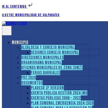
Ir al contenido
Ilustre Municipalidad de Valparaíso
Municipio
Alcaldesa y Concejo Municipal
Sesiones Concejo Municipal
Direcciones municipales
Organigrama Municipal
Oficinas Municipales de Zona (OMZ)
Ferias Barriales
PRC 2025
Documentos
PLADECO 3ª VERSIÓN
CUENTA PÚBLICA GESTIÓN 2024 IMV
Cuentas Públicas 2008 – 2022
PLAN COMUNAL EMERGENCIA 2024-2026