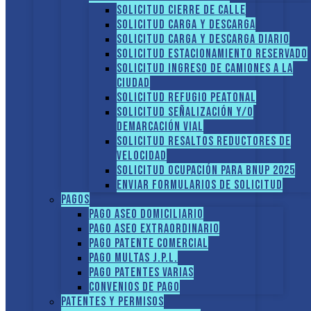
Solicitud Cierre de calle
Solicitud Carga y descarga
Solicitud Carga y descarga diario
Solicitud Estacionamiento reservado
Solicitud Ingreso de camiones a la
ciudad
Solicitud Refugio peatonal
Solicitud Señalización y/o
demarcación vial
Solicitud Resaltos reductores de
velocidad
Solicitud Ocupación para BNUP 2025
ENVIAR FORMULARIOS DE SOLICITUD
Pagos
Pago Aseo domiciliario
Pago Aseo extraordinario
Pago Patente comercial
Pago multas J.P.L.
Pago Patentes varias
Convenios de pago
Patentes y Permisos