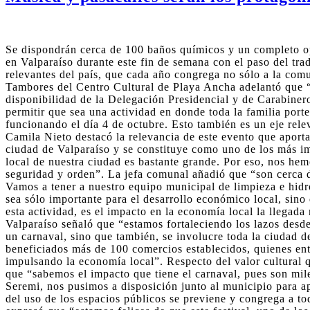
Se dispondrán cerca de 100 baños químicos y un completo ope
en Valparaíso durante este fin de semana con el paso del tr
relevantes del país, que cada año congrega no sólo a la comu
Tambores del Centro Cultural de Playa Ancha adelantó que “s
disponibilidad de la Delegación Presidencial y de Carabineros
permitir que sea una actividad en donde toda la familia porte
funcionando el día 4 de octubre. Esto también es un eje rele
Camila Nieto destacó la relevancia de este evento que aporta 
ciudad de Valparaíso y se constituye como uno de los más im
local de nuestra ciudad es bastante grande. Por eso, nos he
seguridad y orden”. La jefa comunal añadió que “son cerca d
Vamos a tener a nuestro equipo municipal de limpieza e hidro
sea sólo importante para el desarrollo económico local, sino
esta actividad, es el impacto en la economía local la llegad
Valparaíso señaló que “estamos fortaleciendo los lazos desde
un carnaval, sino que también, se involucre toda la ciudad 
beneficiados más de 100 comercios establecidos, quienes ent
impulsando la economía local”. Respecto del valor cultural q
que “sabemos el impacto que tiene el carnaval, pues son mile
Seremi, nos pusimos a disposición junto al municipio para ap
del uso de los espacios públicos se previene y congrega a t