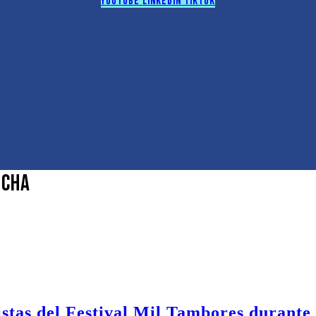
Youtube
Linkedin
Tiktok
ncha
istas del Festival Mil Tambores durante 