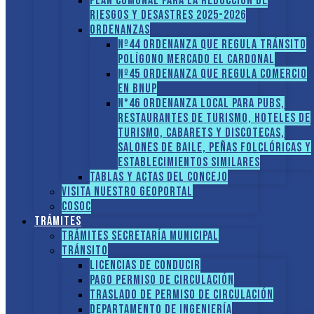
PLAN COMUNAL PARA LA REDUCCIÓN DE
RIESGOS Y DESASTRES 2025-2026
ORDENANZAS
Nº44 Ordenanza que regula tránsito
Polígono Mercado El Cardonal
Nº45 Ordenanza que regula comercio
en BNUP
N°46 Ordenanza local para pubs,
restaurantes de turismo, hoteles de
turismo, cabarets y discotecas,
salones de baile, peñas folclóricas y
establecimientos similares
Tablas y Actas del Concejo
Visita nuestro GEOPORTAL
COSOC
Trámites
Trámites Secretaría Municipal
Tránsito
Licencias de conducir
Pago Permiso de Circulación
Traslado de Permiso de circulación
Departamento de Ingeniería