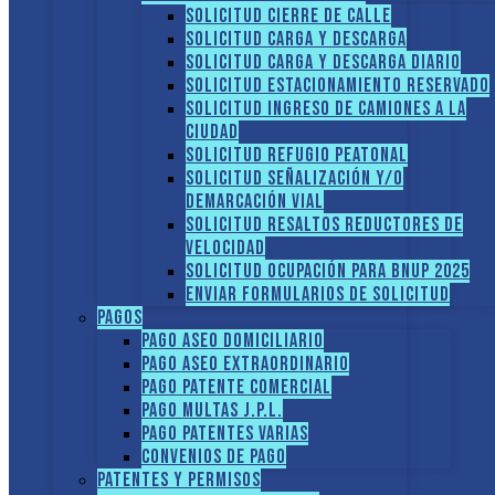
Solicitud Cierre de calle
Solicitud Carga y descarga
Solicitud Carga y descarga diario
Solicitud Estacionamiento reservado
Solicitud Ingreso de camiones a la
ciudad
Solicitud Refugio peatonal
Solicitud Señalización y/o
demarcación vial
Solicitud Resaltos reductores de
velocidad
Solicitud Ocupación para BNUP 2025
ENVIAR FORMULARIOS DE SOLICITUD
Pagos
Pago Aseo domiciliario
Pago Aseo extraordinario
Pago Patente comercial
Pago multas J.P.L.
Pago Patentes varias
Convenios de pago
Patentes y Permisos