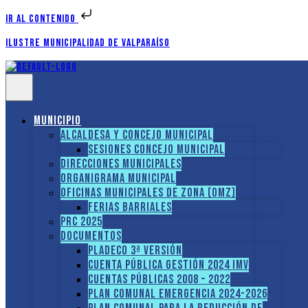
Ir al contenido
Ilustre Municipalidad de Valparaíso
Municipio
Alcaldesa y Concejo Municipal
Sesiones Concejo Municipal
Direcciones municipales
Organigrama Municipal
Oficinas Municipales de Zona (OMZ)
Ferias Barriales
PRC 2025
Documentos
PLADECO 3ª VERSIÓN
CUENTA PÚBLICA GESTIÓN 2024 IMV
Cuentas Públicas 2008 – 2022
PLAN COMUNAL EMERGENCIA 2024-2026