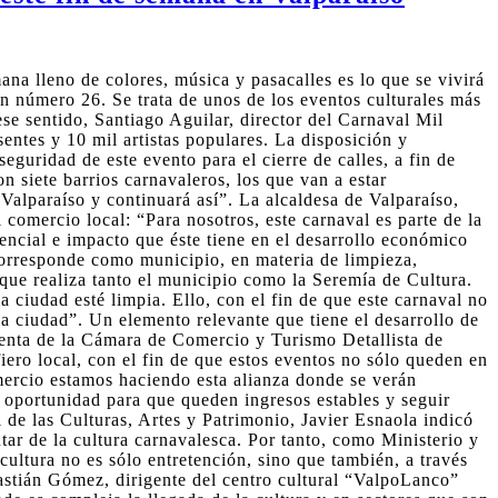
a lleno de colores, música y pasacalles es lo que se vivirá
ón número 26. Se trata de unos de los eventos culturales más
ese sentido, Santiago Aguilar, director del Carnaval Mil
ntes y 10 mil artistas populares. La disposición y
guridad de este evento para el cierre de calles, a fin de
n siete barrios carnavaleros, los que van a estar
 Valparaíso y continuará así”. La alcaldesa de Valparaíso,
l comercio local: “Para nosotros, este carnaval es parte de la
ncial e impacto que éste tiene en el desarrollo económico
corresponde como municipio, en materia de limpieza,
que realiza tanto el municipio como la Seremía de Cultura.
 ciudad esté limpia. Ello, con el fin de que este carnaval no
a ciudad”. Un elemento relevante que tiene el desarrollo de
identa de la Cámara de Comercio y Turismo Detallista de
iero local, con el fin de que estos eventos no sólo queden en
mercio estamos haciendo esta alianza donde se verán
 oportunidad para que queden ingresos estables y seguir
i de las Culturas, Artes y Patrimonio, Javier Esnaola indicó
tar de la cultura carnavalesca. Por tanto, como Ministerio y
ultura no es sólo entretención, sino que también, a través
bastián Gómez, dirigente del centro cultural “ValpoLanco”