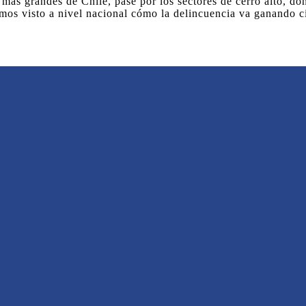
 más grandes de Chile, pase por los sectores de cerro alto, do
s visto a nivel nacional cómo la delincuencia va ganando cie