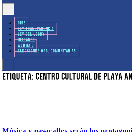
OIRS
LEY TRANSPARENCIA
LEY DEL LOBBY
INTRANET
WEBMAIL
ELECCIONES ORG. COMUNITARIAS
Etiqueta:
Centro Cultural de Playa A
Música y pasacalles serán los protagon