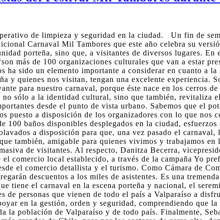
rativo de limpieza y seguridad en la ciudad. Un fin de seman
adicional Carnaval Mil Tambores que este año celebra su versi
nidad porteña, sino que, a visitantes de diversos lugares. En 
on más de 100 organizaciones culturales que van a estar prese
 ha sido un elemento importante a considerar en cuanto a la se
ña y quienes nos visitan, tengan una excelente experiencia. So
vante para nuestro carnaval, porque éste nace en los cerros de
no sólo a la identidad cultural, sino que también, revitaliza e
portantes desde el punto de vista urbano. Sabemos que el pote
mos puesto a disposición de los organizadores con lo que nos 
e 100 baños disponibles desplegados en la ciudad, esfuerzos 
lavados a disposición para que, una vez pasado el carnaval, la
 que también, amigable para quienes vivimos y trabajamos en l
a masiva de visitantes. Al respecto, Danitza Becerra, vicepres
 el comercio local establecido, a través de la campaña Yo pref
desde el comercio detallista y el turismo. Como Cámara de Co
regarán descuentos a los miles de asistentes. Es una tremenda
ue tiene el carnaval en la escena porteña y nacional, el serem
s de personas que vienen de todo el país a Valparaíso a disfru
oyar en la gestión, orden y seguridad, comprendiendo que la c
oda la población de Valparaíso y de todo país. Finalmente, Se