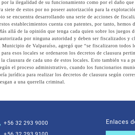
 por la ilegalidad de su funcionamiento como por el daño que 
ra siete de estos por no poseer autorización para la explotació
io se encuentra desarrollando una serie de acciones de fiscal
estos establecimientos cuenta con patentes, por tanto, hemos 
Más allá de la opinión que tenga cada quien sobre los juegos de
á autorizada por ninguna autoridad y deben ser fiscalizados y 
 Municipio de Valparaíso, agregó que “se fiscalizaron todos l
, para esos locales se ordenaron los decretos de clausura per
a clausura de cada uno de estos locales. Esto también va a pr
egún el proceso administrativo, cuando los funcionarios munici
ría jurídica para realizar los decretos de clausura según corr
iesgan a una querella criminal.
Enlaces d
+56 32 293 9000
+56 32 293 9100