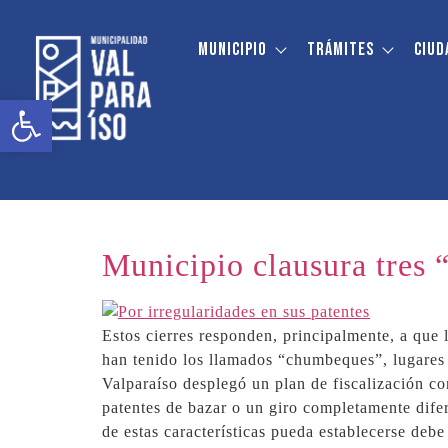
contenido
Municipio
Trámites
Ciud
Etiqueta:
chumbeque
Abrir barra de herramientas
Municipio clausura tres
Estos cierres responden, principalmente, a que l
han tenido los llamados “chumbeques”, lugares 
Valparaíso desplegó un plan de fiscalización co
patentes de bazar o un giro completamente difer
de estas características pueda establecerse deb