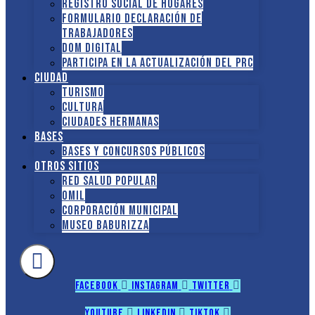
Registro social de hogares
FORMULARIO DECLARACIÓN DE
TRABAJADORES
DOM Digital
Participa en la actualización del PRC
Ciudad
Turismo
Cultura
Ciudades hermanas
Bases
Bases y Concursos Públicos
Otros sitios
Red Salud Popular
OMIL
Corporación Municipal
Museo Baburizza
Facebook
Instagram
Twitter
Youtube
Linkedin
Tiktok