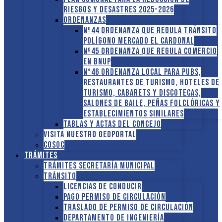
RIESGOS Y DESASTRES 2025-2026
ORDENANZAS
Nº44 Ordenanza que regula tránsito
Polígono Mercado El Cardonal
Nº45 Ordenanza que regula comercio
en BNUP
N°46 Ordenanza local para pubs,
restaurantes de turismo, hoteles de
turismo, cabarets y discotecas,
salones de baile, peñas folclóricas y
establecimientos similares
Tablas y Actas del Concejo
Visita nuestro GEOPORTAL
COSOC
Trámites
Trámites Secretaría Municipal
Tránsito
Licencias de conducir
Pago Permiso de Circulación
Traslado de Permiso de circulación
Departamento de Ingeniería