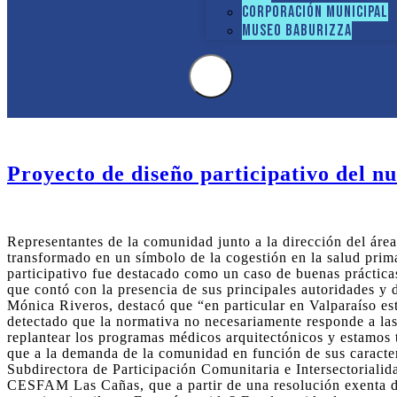
Etiqueta:
Jornada Nacional de Partici
Corporación Municipal
Museo Baburizza
Proyecto de diseño participativo del 
Representantes de la comunidad junto a la dirección del áre
transformado en un símbolo de la cogestión en la salud pri
participativo fue destacado como un caso de buenas práctica
que contó con la presencia de sus principales autoridades y d
Mónica Riveros, destacó que “en particular en Valparaíso est
detectado que la normativa no necesariamente responde a las
replantear los programas médicos arquitectónicos y estamos t
que a la demanda de la comunidad en función de sus caracterí
Subdirectora de Participación Comunitaria e Intersectorialid
CESFAM Las Cañas, que a partir de una resolución exenta de