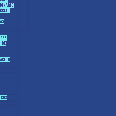
dinario
rcial
ias
ares
N DE
zación
icos