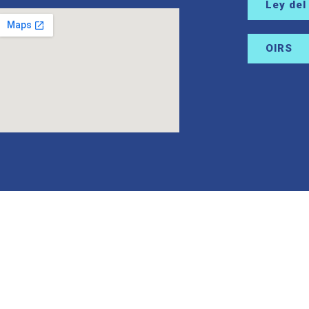
Ley del
OIRS