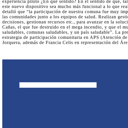
experiencia piloto ¿En qué sentido? En el sentido de que, t
este nuevo dispositivo sea mucho más funcional a lo que real
detalló que “la participación de nuestra comuna fue muy imp
las comunidades junto a los equipos de salud. Realizan gesti
decisiones, gestionan recursos etc., para avanzar en la sol
Cañas, el que fue destruido en el mega incendio, y que el mu
saludables, comunas saludables, y un país saludable”. La pre
estrategia de participación comunitaria en APS (Atención de
Jorquera, además de Francia Celis en representación del Ár