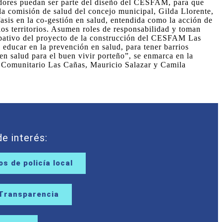
jadores puedan ser parte del diseño del CESFAM, para que
 la comisión de salud del concejo municipal, Gilda Llorente,
asis en la co-gestión en salud, entendida como la acción de
los territorios. Asumen roles de responsabilidad y toman
cipativo del proyecto de la construcción del CESFAM Las
 educar en la prevención en salud, para tener barrios
en salud para el buen vivir porteño”, se enmarca en la
ro Comunitario Las Cañas, Mauricio Salazar y Camila
e interés:
s de policía local
 Transparencia