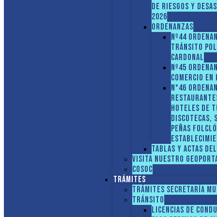
DE RIESGOS Y DESA
2026
ORDENANZAS
Nº44 Ordena
tránsito Po
Cardonal
Nº45 Ordena
comercio en
N°46 Ordenan
restaurante
hoteles de t
discotecas, 
peñas folcló
establecimie
Tablas y Actas de
Visita nuestro GEOPORT
COSOC
Trámites
Trámites Secretaría Mu
Tránsito
Licencias de cond