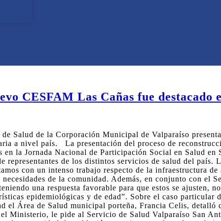
pación Social
nuevo CESFAM Las Cañas fue destacado 
a de Salud de la Corporación Municipal de Valparaíso presenta
maria a nivel país. La presentación del proceso de reconstr
s en la Jornada Nacional de Participación Social en Salud en 
e representantes de los distintos servicios de salud del país.
amos con un intenso trabajo respecto de la infraestructura de
 necesidades de la comunidad. Además, en conjunto con el Ser
eniendo una respuesta favorable para que estos se ajusten, no 
sticas epidemiológicas y de edad”. Sobre el caso particular d
ad el Área de Salud municipal porteña, Francia Celis, detalló 
l Ministerio, le pide al Servicio de Salud Valparaíso San An