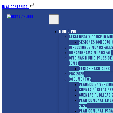
Ir al contenido
Municipio
Alcaldesa y Concejo Mu
Sesiones Concejo 
Direcciones municipale
Organigrama Municipal
Oficinas Municipales de
(OMZ)
Ferias Barriales
PRC 2025
Documentos
PLADECO 3ª VERSIÓ
CUENTA PÚBLICA GE
Cuentas Públicas 2
PLAN COMUNAL EMER
2026
PLAN COMUNAL PARA