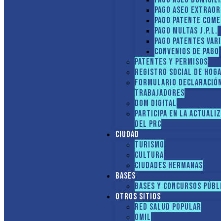
Pago Aseo extraor
Pago Patente come
Pago multas J.P.L.
Pago Patentes var
Convenios de pago
Patentes y Permisos
Registro social de hog
FORMULARIO DECLARACIÓ
TRABAJADORES
DOM Digital
Participa en la actuali
del PRC
Ciudad
Turismo
Cultura
Ciudades hermanas
Bases
Bases y Concursos Públ
Otros sitios
Red Salud Popular
OMIL