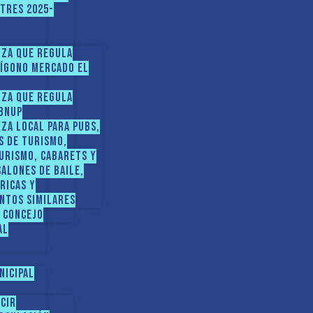
STRES 2025-
nza que regula
lígono Mercado El
nza que regula
 BNUP
za local para pubs,
s de turismo,
urismo, cabarets y
salones de baile,
ricas y
ntos similares
l Concejo
AL
nicipal
ucir