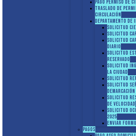
Pago Permiso de C
Traslado de Permi
circulación
Departamento de I
Solicitud Ci
Solicitud Ca
Solicitud Ca
diario
Solicitud Es
reservado
Solicitud In
la ciudad
Solicitud Re
Solicitud Se
demarcación 
Solicitud R
de velocidad
Solicitud Oc
2025
ENVIAR FORMU
Pagos
Pago Aseo domicil