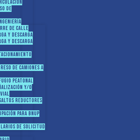
irculación
so de
ngeniería
erre de calle
rga y descarga
rga y descarga
tacionamiento
greso de camiones a
fugio peatonal
ñalización y/o
vial
esaltos reductores
upación para BNUP
LARIOS DE SOLICITUD
iario