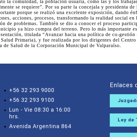
anto la comunidad, la población usuaria, como las y los traba
mente se requiere”. Por su parte la concejala y presidenta de
ortante porque se realizó una excelente exposición, dando énf
ones, acciones, procesos, transformando la realidad social en 
ución de problemas. También se dio a conocer el proceso parti
nicipio ya hizo compra del terreno. Pero lo más importante es
sentación, titulada “Avanzar hacia una política de co-gestión 
 Salud Primaria), y fue realizada por los dirigentes del Cent
ea de Salud de la Corporación Municipal de Valparaíso.
Enlaces d
+56 32 293 9000
+56 32 293 9100
Juzgado
Lun - Vie 08:30 a 16:00
hrs.
Ley de
Avenida Argentina 864