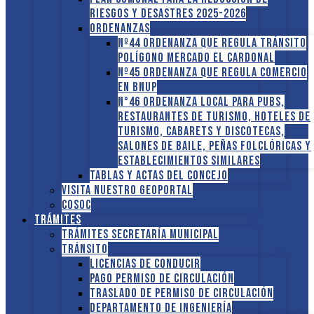
RIESGOS Y DESASTRES 2025-2026
ORDENANZAS
Nº44 Ordenanza que regula tránsito
Polígono Mercado El Cardonal
Nº45 Ordenanza que regula comercio
en BNUP
N°46 Ordenanza local para pubs,
restaurantes de turismo, hoteles de
turismo, cabarets y discotecas,
salones de baile, peñas folclóricas y
establecimientos similares
Tablas y Actas del Concejo
Visita nuestro GEOPORTAL
COSOC
Trámites
Trámites Secretaría Municipal
Tránsito
Licencias de conducir
Pago Permiso de Circulación
Traslado de Permiso de circulación
Departamento de Ingeniería