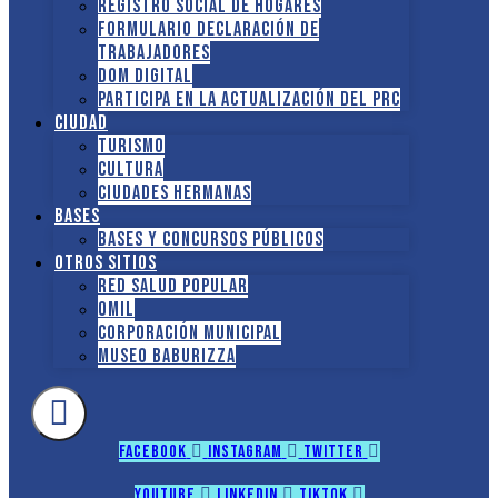
Registro social de hogares
FORMULARIO DECLARACIÓN DE
TRABAJADORES
DOM Digital
Participa en la actualización del PRC
Ciudad
Turismo
Cultura
Ciudades hermanas
Bases
Bases y Concursos Públicos
Otros sitios
Red Salud Popular
OMIL
Corporación Municipal
Museo Baburizza
Facebook
Instagram
Twitter
Youtube
Linkedin
Tiktok