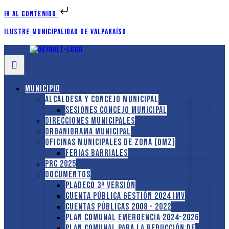
Ir al contenido
Ilustre Municipalidad de Valparaíso
Municipio
Alcaldesa y Concejo Municipal
Sesiones Concejo Municipal
Direcciones municipales
Organigrama Municipal
Oficinas Municipales de Zona (OMZ)
Ferias Barriales
PRC 2025
Documentos
PLADECO 3ª VERSIÓN
CUENTA PÚBLICA GESTIÓN 2024 IMV
Cuentas Públicas 2008 – 2022
PLAN COMUNAL EMERGENCIA 2024-2026
PLAN COMUNAL PARA LA REDUCCIÓN DE