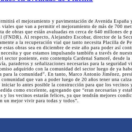
permitirá el mejoramiento y pavimentación de Avenida Españ
s viales que van a permitir el mejoramiento de más de 700 me
trata de obras que están avaluadas en cerca de 640 millones de
l (FNDR). Al respecto, Alejandro Escobar, director de la Se
amente a la recuperación vial que tanto necesita Placilla de 
e estas obras sea en diciembre de este año para poder así cont
o necesita y que estamos impulsando también a través de nuest
 el sector poniente, esto contempla Cardenal Samoré, desde l
vía, paraderos y señalizaciones necesarias para la seguridad vi
miso adquirido con la comunidad del sector luego de ya haber
a para la comunidad”. En tanto, Marco Antonio Jiménez, presi
a comunidad que van a poder luego de 20 años tener una calza
iniciar lo antes posible la construcción para que los vecino
 medida como excelente, agregando que “eran necesarias y est
as y los vecinos estarán felices, ya que tendrán mejores cond
n un mejor vivir para todas y todos”.