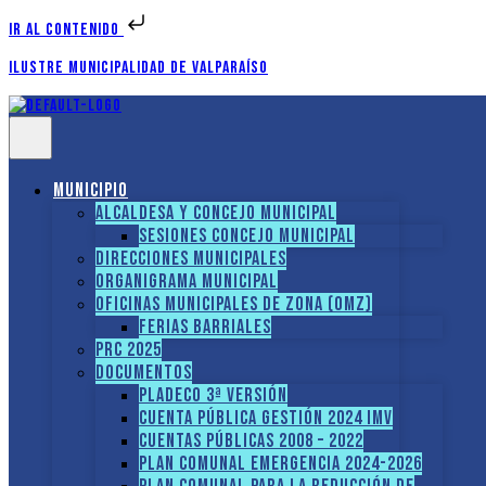
Ir al contenido
Ilustre Municipalidad de Valparaíso
Municipio
Alcaldesa y Concejo Municipal
Sesiones Concejo Municipal
Direcciones municipales
Organigrama Municipal
Oficinas Municipales de Zona (OMZ)
Ferias Barriales
PRC 2025
Documentos
PLADECO 3ª VERSIÓN
CUENTA PÚBLICA GESTIÓN 2024 IMV
Cuentas Públicas 2008 – 2022
PLAN COMUNAL EMERGENCIA 2024-2026