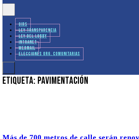
OIRS
LEY TRANSPARENCIA
LEY DEL LOBBY
INTRANET
WEBMAIL
ELECCIONES ORG. COMUNITARIAS
Etiqueta:
pavimentación
Más de 700 metros de calle serán renov