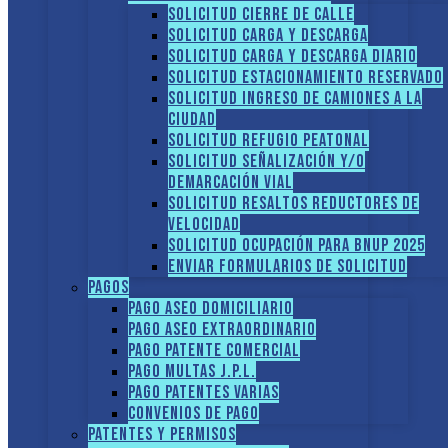
Solicitud Cierre de calle
Solicitud Carga y descarga
Solicitud Carga y descarga diario
Solicitud Estacionamiento reservado
Solicitud Ingreso de camiones a la
ciudad
Solicitud Refugio peatonal
Solicitud Señalización y/o
demarcación vial
Solicitud Resaltos reductores de
velocidad
Solicitud Ocupación para BNUP 2025
ENVIAR FORMULARIOS DE SOLICITUD
Pagos
Pago Aseo domiciliario
Pago Aseo extraordinario
Pago Patente comercial
Pago multas J.P.L.
Pago Patentes varias
Convenios de pago
Patentes y Permisos