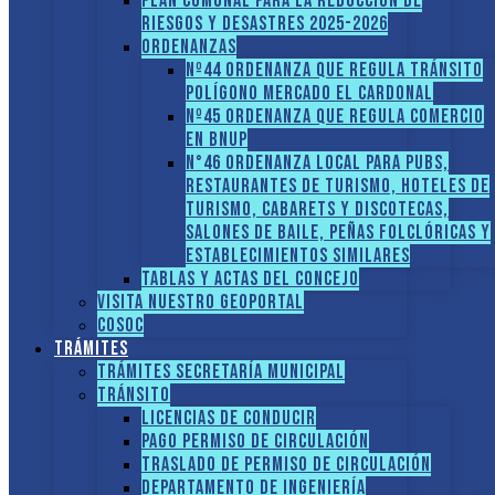
PLAN COMUNAL PARA LA REDUCCIÓN DE
RIESGOS Y DESASTRES 2025-2026
ORDENANZAS
Nº44 Ordenanza que regula tránsito
Polígono Mercado El Cardonal
Nº45 Ordenanza que regula comercio
en BNUP
N°46 Ordenanza local para pubs,
restaurantes de turismo, hoteles de
turismo, cabarets y discotecas,
salones de baile, peñas folclóricas y
establecimientos similares
Tablas y Actas del Concejo
Visita nuestro GEOPORTAL
COSOC
Trámites
Trámites Secretaría Municipal
Tránsito
Licencias de conducir
Pago Permiso de Circulación
Traslado de Permiso de circulación
Departamento de Ingeniería