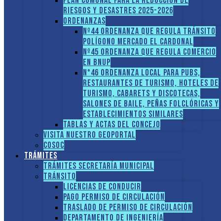
PLAN COMUNAL PARA LA REDUCCIÓN DE
RIESGOS Y DESASTRES 2025-2026
ORDENANZAS
Nº44 Ordenanza que regula tránsito
Polígono Mercado El Cardonal
Nº45 Ordenanza que regula comercio
en BNUP
N°46 Ordenanza local para pubs,
restaurantes de turismo, hoteles de
turismo, cabarets y discotecas,
salones de baile, peñas folclóricas y
establecimientos similares
Tablas y Actas del Concejo
Visita nuestro GEOPORTAL
COSOC
Trámites
Trámites Secretaría Municipal
Tránsito
Licencias de conducir
Pago Permiso de Circulación
Traslado de Permiso de circulación
Departamento de Ingeniería