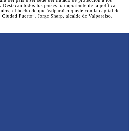
 del país a ser sede del tratado de protección a los
Destacan todos los países lo importante de la política
dos, el hecho de que Valparaíso quede con la capital de
da Ciudad Puerto”. Jorge Sharp, alcalde de Valparaíso.