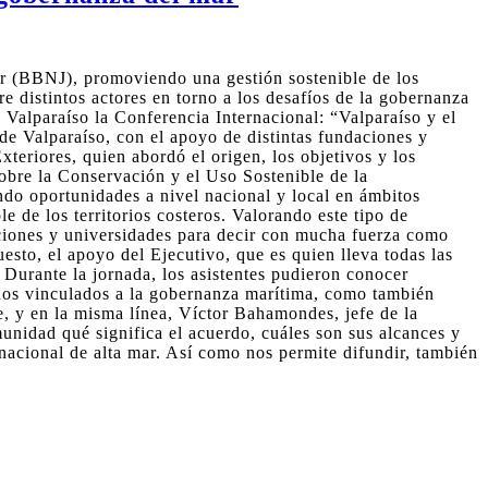
Mar (BBNJ), promoviendo una gestión sostenible de los
 distintos actores en torno a los desafíos de la gobernanza
e Valparaíso la Conferencia Internacional: “Valparaíso y el
de Valparaíso, con el apoyo de distintas fundaciones y
teriores, quien abordó el origen, los objetivos y los
obre la Conservación y el Uso Sostenible de la
do oportunidades a nivel nacional y local en ámbitos
e de los territorios costeros. Valorando este tipo de
aciones y universidades para decir con mucha fuerza como
sto, el apoyo del Ejecutivo, que es quien lleva todas las
 Durante la jornada, los asistentes pudieron conocer
anos vinculados a la gobernanza marítima, como también
te, y en la misma línea, Víctor Bahamondes, jefe de la
unidad qué significa el acuerdo, cuáles son sus alcances y
rnacional de alta mar. Así como nos permite difundir, también