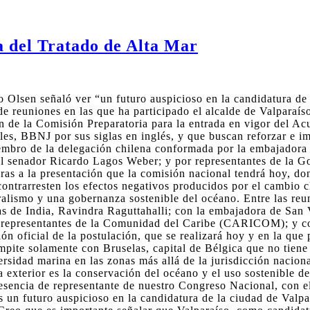
ía del Tratado de Alta Mar
Olsen señaló ver “un futuro auspicioso en la candidatura de l
de reuniones en las que ha participado el alcalde de Valparaí
ón de la Comisión Preparatoria para la entrada en vigor del A
les, BBNJ por sus siglas en inglés, y que buscan reforzar e i
iembro de la delegación chilena conformada por la embajadora
el senador Ricardo Lagos Weber; y por representantes de la 
as a la presentación que la comisión nacional tendrá hoy, do
contrarresten los efectos negativos producidos por el cambio c
alismo y una gobernanza sostenible del océano. Entre las reun
s de India, Ravindra Raguttahalli; con la embajadora de San 
s representantes de la Comunidad del Caribe (CARICOM); y c
ión oficial de la postulación, que se realizará hoy y en la que
pite solamente con Bruselas, capital de Bélgica que no tiene 
ersidad marina en las zonas más allá de la jurisdicción nacio
ca exterior es la conservación del océano y el uso sostenible 
resencia de representante de nuestro Congreso Nacional, con e
un futuro auspicioso en la candidatura de la ciudad de Valpar