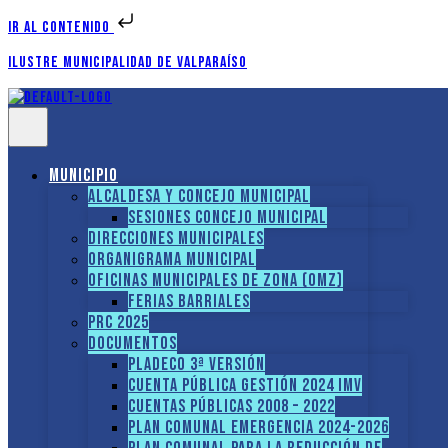
Ir al contenido
Ilustre Municipalidad de Valparaíso
Municipio
Alcaldesa y Concejo Municipal
Sesiones Concejo Municipal
Direcciones municipales
Organigrama Municipal
Oficinas Municipales de Zona (OMZ)
Ferias Barriales
PRC 2025
Documentos
PLADECO 3ª VERSIÓN
CUENTA PÚBLICA GESTIÓN 2024 IMV
Cuentas Públicas 2008 – 2022
PLAN COMUNAL EMERGENCIA 2024-2026