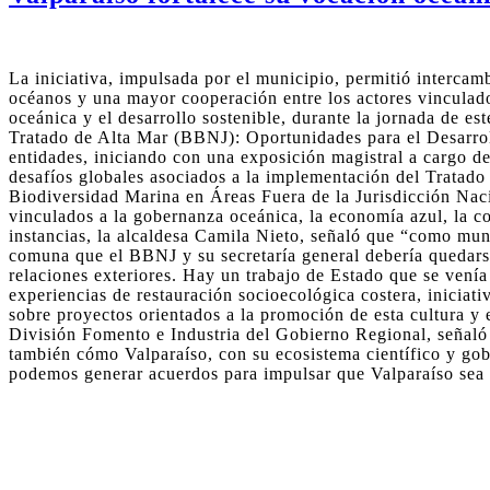
La iniciativa, impulsada por el municipio, permitió interca
océanos y una mayor cooperación entre los actores vinculado
oceánica y el desarrollo sostenible, durante la jornada de e
Tratado de Alta Mar (BBNJ): Oportunidades para el Desarroll
entidades, iniciando con una exposición magistral a cargo de
desafíos globales asociados a la implementación del Tratado
Biodiversidad Marina en Áreas Fuera de la Jurisdicción Nac
vinculados a la gobernanza oceánica, la economía azul, la con
instancias, la alcaldesa Camila Nieto, señaló que “como mun
comuna que el BBNJ y su secretaría general debería quedarse 
relaciones exteriores. Hay un trabajo de Estado que se venía
experiencias de restauración socioecológica costera, inicia
sobre proyectos orientados a la promoción de esta cultura y 
División Fomento e Industria del Gobierno Regional, señaló 
también cómo Valparaíso, con su ecosistema científico y gobi
podemos generar acuerdos para impulsar que Valparaíso sea 