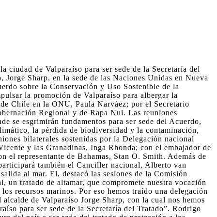
a ciudad de Valparaíso para ser sede de la Secretaría del
so, Jorge Sharp, en la sede de las Naciones Unidas en Nueva
cuerdo sobre la Conservación y Uso Sostenible de la
mpulsar la promoción de Valparaíso para albergar la
 de Chile en la ONU, Paula Narváez; por el Secretario
Gobernación Regional y de Rapa Nui. Las reuniones
nde se esgrimirán fundamentos para ser sede del Acuerdo,
limático, la pérdida de biodiversidad y la contaminación,
iones bilaterales sostenidas por la Delegación nacional
Vicente y las Granadinas, Inga Rhonda; con el embajador de
on el representante de Bahamas, Stan O. Smith. Además de
 participará también el Canciller nacional, Alberto van
salida al mar. El, destacó las sesiones de la Comisión
nal, un tratado de altamar, que compromete nuestra vocación
de los recursos marinos. Por eso hemos traído una delegación
l alcalde de Valparaíso Jorge Sharp, con la cual nos hemos
aíso para ser sede de la Secretaría del Tratado”. Rodrigo