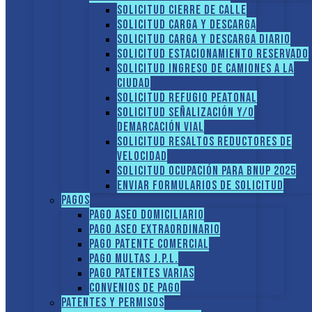
Solicitud Cierre de calle
Solicitud Carga y descarga
Solicitud Carga y descarga diario
Solicitud Estacionamiento reservado
Solicitud Ingreso de camiones a la
ciudad
Solicitud Refugio peatonal
Solicitud Señalización y/o
demarcación vial
Solicitud Resaltos reductores de
velocidad
Solicitud Ocupación para BNUP 2025
ENVIAR FORMULARIOS DE SOLICITUD
Pagos
Pago Aseo domiciliario
Pago Aseo extraordinario
Pago Patente comercial
Pago multas J.P.L.
Pago Patentes varias
Convenios de pago
Patentes y Permisos