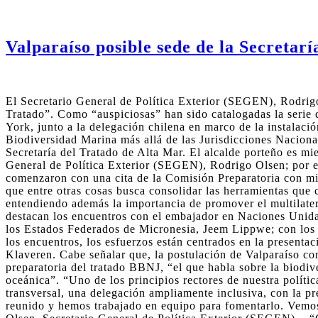
Valparaíso posible sede de la Secretar
El Secretario General de Política Exterior (SEGEN), Rodrigo 
Tratado”. Como “auspiciosas” han sido catalogadas la serie 
York, junto a la delegación chilena en marco de la instalaci
Biodiversidad Marina más allá de las Jurisdicciones Naciona
Secretaría del Tratado de Alta Mar. El alcalde porteño es m
General de Política Exterior (SEGEN), Rodrigo Olsen; por 
comenzaron con una cita de la Comisión Preparatoria con mir
que entre otras cosas busca consolidar las herramientas que 
entendiendo además la importancia de promover el multilater
destacan los encuentros con el embajador en Naciones Unida
los Estados Federados de Micronesia, Jeem Lippwe; con lo
los encuentros, los esfuerzos están centrados en la presentac
Klaveren. Cabe señalar que, la postulación de Valparaíso com
preparatoria del tratado BBNJ, “el que habla sobre la biodiv
oceánica”. “Uno de los principios rectores de nuestra políti
transversal, una delegación ampliamente inclusiva, con la p
reunido y hemos trabajado en equipo para fomentarlo. Vemos 