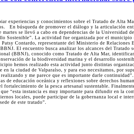
mbiar experiencias y conocimientos sobre el Tratado de Alta 
s. En búsqueda de promover el diálogo y la articulación entre
ste martes se llevó a cabo en dependencias de la Universidad d
o Sostenible”. La actividad fue organizada por el municipio 
 Patsy Contardo, representante del Ministerio de Relaciones Ex
 BBNJ. El encuentro busca analizar los alcances del Tratado s
ional (BBNJ), conocido como Tratado de Alta Mar, identifican
servación de la biodiversidad marina y el desarrollo sostenibl
icipio hemos realizado esta actividad junto distintas organiz
en la ciudad de Valparaíso, y para eso necesitamos, por supue
 realizando y me parece que es importante darle continuidad”.
tivas de educación oceánica y reflexiones sobre derechos hum
el fortalecimiento de la pesca artesanal sustentable. Finalmen
que “esta instancia es muy importante para difundir en la com
ernos locales, puede participar de la gobernanza local e inte
sede de este tratado”.