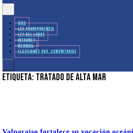
OIRS
LEY TRANSPARENCIA
LEY DEL LOBBY
INTRANET
WEBMAIL
ELECCIONES ORG. COMUNITARIAS
Etiqueta:
Tratado de Alta Mar
Valparaíso fortalece su vocación oceán