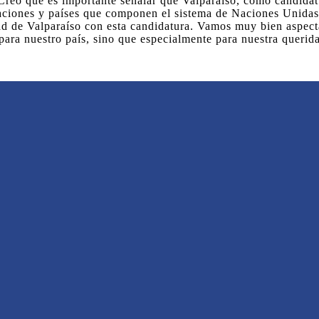
eo que es importante señalar que Valparaíso, como candidatura
aciones y países que componen el sistema de Naciones Unidas. 
d de Valparaíso con esta candidatura. Vamos muy bien aspecta
o para nuestro país, sino que especialmente para nuestra queri