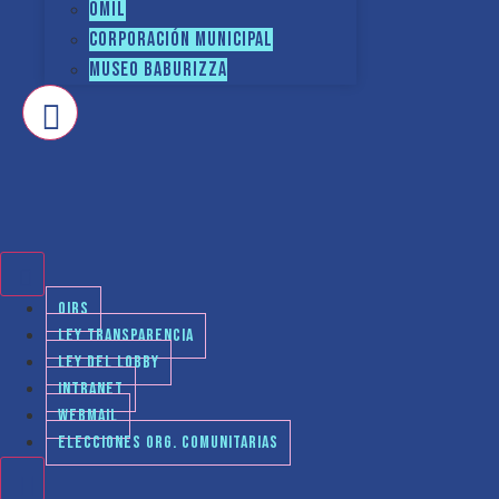
OMIL
Corporación Municipal
Museo Baburizza
OIRS
LEY TRANSPARENCIA
LEY DEL LOBBY
INTRANET
WEBMAIL
ELECCIONES ORG. COMUNITARIAS