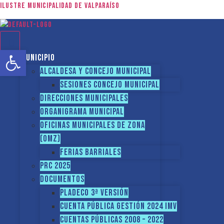
Ilustre Municipalidad de Valparaíso
Abrir barra de herramientas
Municipio
Alcaldesa y Concejo Municipal
Sesiones Concejo Municipal
Direcciones municipales
Organigrama Municipal
Oficinas Municipales de Zona
(OMZ)
Ferias Barriales
PRC 2025
Documentos
PLADECO 3ª VERSIÓN
CUENTA PÚBLICA GESTIÓN 2024 IMV
Cuentas Públicas 2008 – 2022