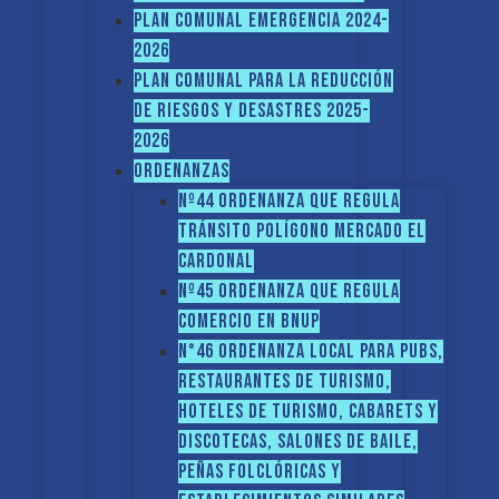
PLAN COMUNAL EMERGENCIA 2024-
2026
PLAN COMUNAL PARA LA REDUCCIÓN
DE RIESGOS Y DESASTRES 2025-
2026
ORDENANZAS
Nº44 Ordenanza que regula
tránsito Polígono Mercado El
Cardonal
Nº45 Ordenanza que regula
comercio en BNUP
N°46 Ordenanza local para pubs,
restaurantes de turismo,
hoteles de turismo, cabarets y
discotecas, salones de baile,
peñas folclóricas y