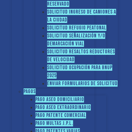
reservado
Solicitud Ingreso de camiones a
la ciudad
Solicitud Refugio peatonal
Solicitud Señalización y/o
demarcación vial
Solicitud Resaltos reductores
de velocidad
Solicitud Ocupación para BNUP
2025
ENVIAR FORMULARIOS DE SOLICITUD
Pagos
Pago Aseo domiciliario
Pago Aseo extraordinario
Pago Patente comercial
Pago multas J.P.L.
Pago Patentes varias