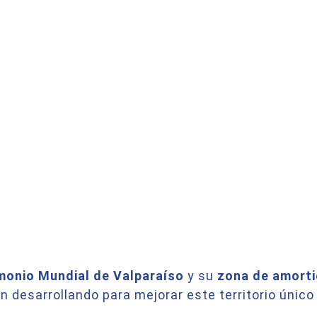
#VALPO
imonio Mundial de Valparaíso
y su
zona de amort
án desarrollando para mejorar este territorio únic