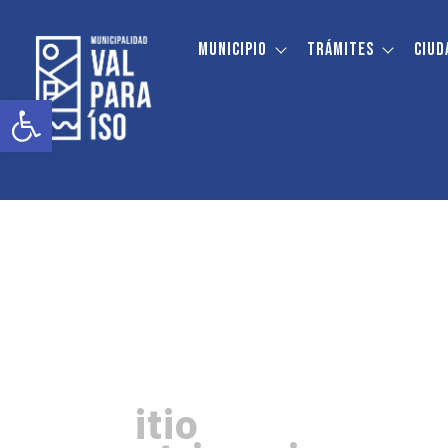
contenido
Municipio
Trámites
Ciud
ValpoMejora
Abrir barra de herramientas
S
itio