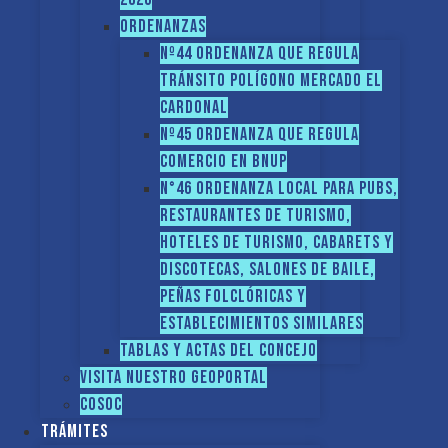
ORDENANZAS
Nº44 Ordenanza que regula
tránsito Polígono Mercado El
Cardonal
Nº45 Ordenanza que regula
comercio en BNUP
N°46 Ordenanza local para pubs,
restaurantes de turismo,
hoteles de turismo, cabarets y
discotecas, salones de baile,
peñas folclóricas y
establecimientos similares
Tablas y Actas del Concejo
Visita nuestro GEOPORTAL
COSOC
Trámites