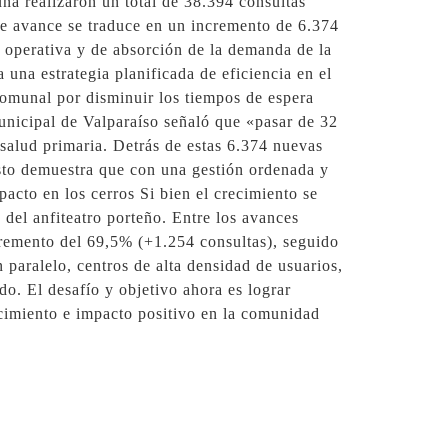
na realizaron un total de 38.394 consultas
te avance se traduce en un incremento de 6.374
d operativa y de absorción de la demanda de la
una estrategia planificada de eficiencia en el
comunal por disminuir los tiempos de espera
unicipal de Valparaíso señaló que «pasar de 32
salud primaria. Detrás de estas 6.374 nuevas
Esto demuestra que con una gestión ordenada y
pacto en los cerros Si bien el crecimiento se
 del anfiteatro porteño. Entre los avances
cremento del 69,5% (+1.254 consultas), seguido
aralelo, centros de alta densidad de usuarios,
o. El desafío y objetivo ahora es lograr
ecimiento e impacto positivo en la comunidad