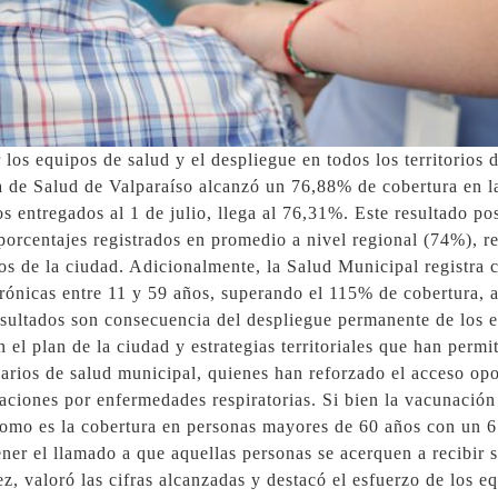
 los equipos de salud y el despliegue en todos los territorio
a de Salud de Valparaíso alcanzó un 76,88% de cobertura en l
 entregados al 1 de julio, llega al 76,31%. Este resultado po
orcentajes registrados en promedio a nivel regional (74%), re
ios de la ciudad. Adicionalmente, la Salud Municipal registra 
ónicas entre 11 y 59 años, superando el 115% de cobertura, 
ultados son consecuencia del despliegue permanente de los
 el plan de la ciudad y estrategias territoriales que han perm
arios de salud municipal, quienes han reforzado el acceso op
aciones por enfermedades respiratorias. Si bien la vacunación
como es la cobertura en personas mayores de 60 años con un 61
er el llamado a que aquellas personas se acerquen a recibir 
, valoró las cifras alcanzadas y destacó el esfuerzo de los e