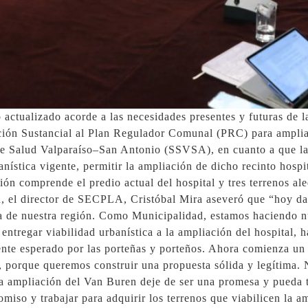
 actualizado acorde a las necesidades presentes y futuras de 
ión Sustancial al Plan Regulador Comunal (PRC) para amplia
 de Salud Valparaíso–San Antonio (SSVSA), en cuanto a que la 
nística vigente, permitir la ampliación de dicho recinto hospi
ón comprende el predio actual del hospital y tres terrenos a
ón, el director de SECPLA, Cristóbal Mira aseveró que “hoy d
a de nuestra región. Como Municipalidad, estamos haciendo nu
ntregar viabilidad urbanística a la ampliación del hospital, 
nte esperado por las porteñas y porteños. Ahora comienza un p
, porque queremos construir una propuesta sólida y legítima. 
la ampliación del Van Buren deje de ser una promesa y pueda 
iso y trabajar para adquirir los terrenos que viabilicen la am