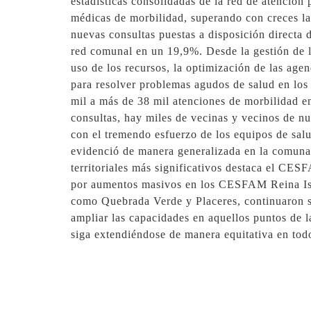
estadísticas consolidadas de la red de atenció
médicas de morbilidad, superando con creces la
nuevas consultas puestas a disposición directa 
red comunal en un 19,9%. Desde la gestión de la
uso de los recursos, la optimización de las age
para resolver problemas agudos de salud en los 
mil a más de 38 mil atenciones de morbilidad en
consultas, hay miles de vecinas y vecinos de n
con el tremendo esfuerzo de los equipos de salud
evidenció de manera generalizada en la comuna, 
territoriales más significativos destaca el CE
por aumentos masivos en los CESFAM Reina Isab
como Quebrada Verde y Placeres, continuaron su
ampliar las capacidades en aquellos puntos de 
siga extendiéndose de manera equitativa en to