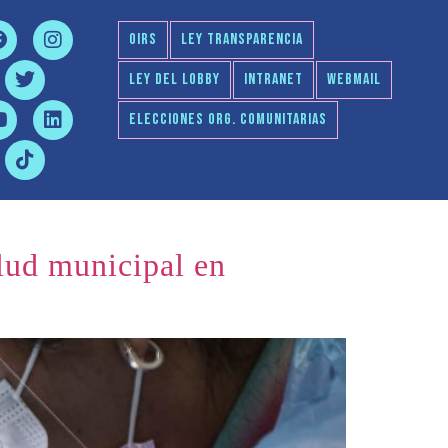
OIRS
LEY TRANSPARENCIA
LEY DEL LOBBY
INTRANET
WEBMAIL
ELECCIONES ORG. COMUNITARIAS
lud municipal en