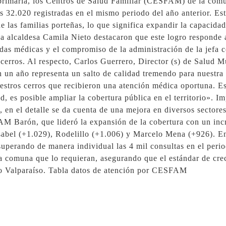
n primaria, los Centros de Salud Familiar (CESFAM) de la comu
s 32.020 registradas en el mismo periodo del año anterior. Es
de las familias porteñas, lo que significa expandir la capacida
 alcaldesa Camila Nieto destacaron que este logro responde a 
ndas médicas y el compromiso de la administración de la jefa 
cerros. Al respecto, Carlos Guerrero, Director (s) de Salud M
 un año representa un salto de calidad tremendo para nuestra 
uestros cerros que recibieron una atención médica oportuna. 
, es posible ampliar la cobertura pública en el territorio». Im
en el detalle se da cuenta de una mejora en diversos sectores
SFAM Barón, que lideró la expansión de la cobertura con un in
el (+1.029), Rodelillo (+1.006) y Marcelo Mena (+926). En p
perando de manera individual las 4 mil consultas en el period
la comuna que lo requieran, asegurando que el estándar de cr
do Valparaíso. Tabla datos de atención por CESFAM