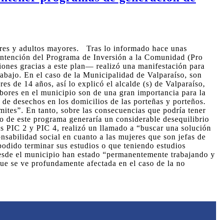
adres y adultos mayores. Tras lo informado hace unas
antención del Programa de Inversión a la Comunidad (Pro
iones gracias a este plan— realizó una manifestación para
rabajo. En el caso de la Municipalidad de Valparaíso, son
s de 14 años, así lo explicó el alcalde (s) de Valparaíso,
ores en el municipio son de una gran importancia para la
o de desechos en los domicilios de las porteñas y porteños.
mites”. En tanto, sobre las consecuencias que podría tener
o de este programa generaría un considerable desequilibrio
as PIC 2 y PIC 4, realizó un llamado a “buscar una solución
nsabilidad social en cuanto a las mujeres que son jefas de
podido terminar sus estudios o que teniendo estudios
desde el municipio han estado “permanentemente trabajando y
que se ve profundamente afectada en el caso de la no