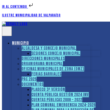
Ir al contenido
Ilustre Municipalidad de Valparaíso
Municipio
Alcaldesa y Concejo Municipal
Sesiones Concejo Municipal
Direcciones municipales
Organigrama Municipal
Oficinas Municipales de Zona (OMZ)
Ferias Barriales
PRC 2025
Documentos
PLADECO 3ª VERSIÓN
CUENTA PÚBLICA GESTIÓN 2024 IMV
Cuentas Públicas 2008 – 2022
PLAN COMUNAL EMERGENCIA 2024-2026