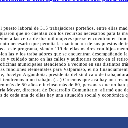
del puesto laboral de 315 trabajadores porteños, entre ellas m
uraron que no cuentan con los recursos necesarios para la m
úne a las cerca de dos mil mujeres que se encuentran en func
miento necesario que permita la mantención de sus puestos de t
s a este programa, siendo 119 de ellas madres con hijos menore
en las y los trabajadores que se encuentran desempañando lab
eo y cuidado tanto en las calles y auditorios como en el retir
ficinas municipales atendiendo a vecinos en sus distintos trá
as funciones elementales para Valparaíso, el no financiamient
te, Jocelyn Argandoña, presidenta del sindicato de trabajador
 si tendremos o no trabajo. (…) Creemos que acá hay una respo
enen más de 50 años e incluso más de 60, personas que no han 
rla Meyer, directora de Desarrollo Comunitario, afirmó que 
ás de cada una de ellas hay una situación social y económica 