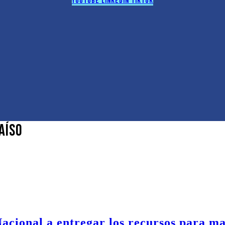
Youtube
Linkedin
Tiktok
aíso
acional a entregar los recursos para m