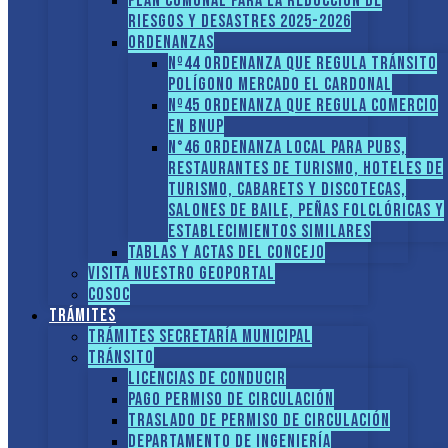
PLAN COMUNAL PARA LA REDUCCIÓN DE
RIESGOS Y DESASTRES 2025-2026
ORDENANZAS
Nº44 Ordenanza que regula tránsito
Polígono Mercado El Cardonal
Nº45 Ordenanza que regula comercio
en BNUP
N°46 Ordenanza local para pubs,
restaurantes de turismo, hoteles de
turismo, cabarets y discotecas,
salones de baile, peñas folclóricas y
establecimientos similares
Tablas y Actas del Concejo
Visita nuestro GEOPORTAL
COSOC
Trámites
Trámites Secretaría Municipal
Tránsito
Licencias de conducir
Pago Permiso de Circulación
Traslado de Permiso de circulación
Departamento de Ingeniería