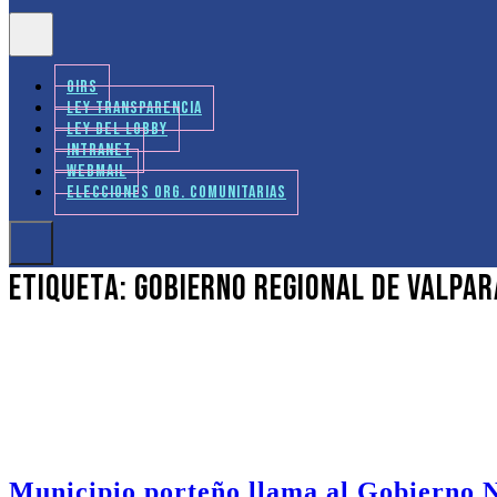
OIRS
LEY TRANSPARENCIA
LEY DEL LOBBY
INTRANET
WEBMAIL
ELECCIONES ORG. COMUNITARIAS
Etiqueta:
Gobierno Regional de Valpar
Municipio porteño llama al Gobierno N