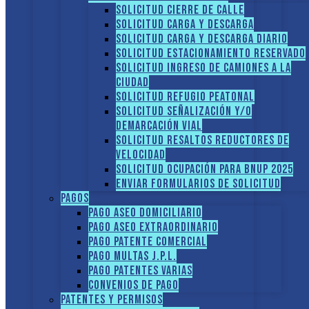
Solicitud Cierre de calle
Solicitud Carga y descarga
Solicitud Carga y descarga diario
Solicitud Estacionamiento reservado
Solicitud Ingreso de camiones a la
ciudad
Solicitud Refugio peatonal
Solicitud Señalización y/o
demarcación vial
Solicitud Resaltos reductores de
velocidad
Solicitud Ocupación para BNUP 2025
ENVIAR FORMULARIOS DE SOLICITUD
Pagos
Pago Aseo domiciliario
Pago Aseo extraordinario
Pago Patente comercial
Pago multas J.P.L.
Pago Patentes varias
Convenios de pago
Patentes y Permisos