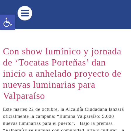
contenido
Abrir barra de herramientas
Con show lumínico y jornada
de ‘Tocatas Porteñas’ dan
inicio a anhelado proyecto de
nuevas luminarias para
Valparaíso
Este martes 22 de octubre, la Alcaldía Ciudadana lanzará
oficialmente la campaña: “Ilumina Valparaíso: 5.000
nuevas luminarias para el puerto”. Bajo la premisa
“Valparaíso se ilumina con comunidad, arte y cultura”, la